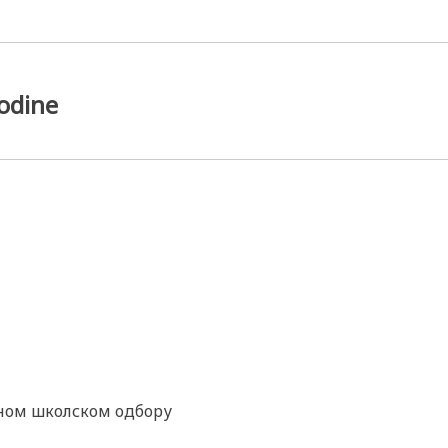
odine
ом школском одбору