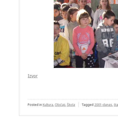
Izvor
Posted in
Kultura
,
Običaji
,
Škola
Tagged
2001-danas
,
št