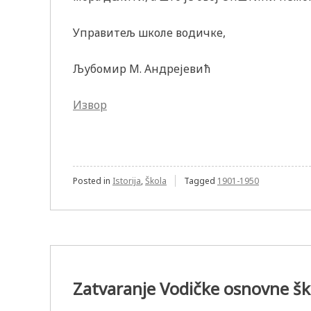
Управитељ школе водичке,
Љубомир М. Андрејевић
Извор
Posted in
Istorija
,
Škola
Tagged
1901-1950
Zatvaranje Vodičke osnovne šk