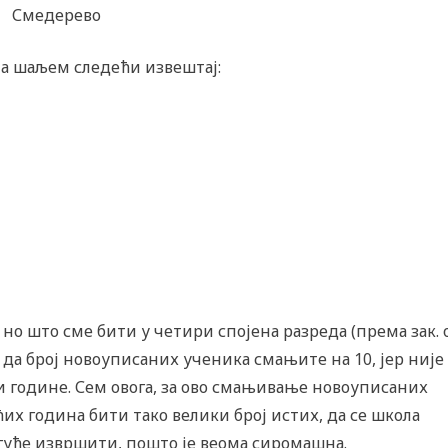
Смедерево
уна шаљем следећи извештај:
 но што сме бити у четири спојена разреда (према зак. 
м да број новоуписаних ученика смањите на 10, јер није
и године. Сем овога, за ово смањивање новоуписаних
ћих година бити тако велики број истих, да се школа
гуће извршити, пошто је веома сиромашна.