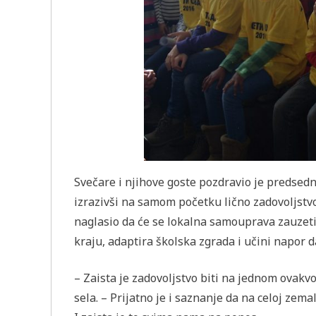
Svečare i njihove goste pozdravio je predsed
izrazivši na samom početku lično zadovoljst
naglasio da će se lokalna samouprava zauzeti
kraju, adaptira školska zgrada i učini napor d
– Zaista je zadovoljstvo biti na jednom ovak
sela. – Prijatno je i saznanje da na celoj zema