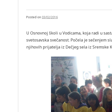
Posted on
03/02/2016
U Osnovnoj školi u Vodicama, koja radi u sast
svetosavska svečanost. Počela je sečenjem sl
njihovih prijatelja iz Dečjeg sela iz Sremske 