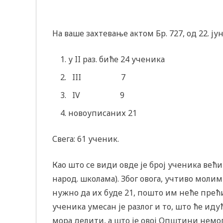
На ваше захтевање актом Бр. 727, од 22. ј
у II раз. биће 24 ученика
III 7
IV 9
новоуписаних 21
Свега: 61 ученик.
Као што се види овде је број ученика већи
народ. школама). Због овога, учтиво моли
нужно да их буде 21, пошто им неће прећ
ученика умесан је разлог и то, што ће иду
мора делити, а што је овој Општини немо