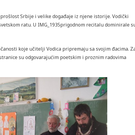
rošlost Srbije i velike događaje iz njene istorije. Vodički
 svetskom ratu. U IMG_1935prigodnom recitalu dominirale s
čanosti koje učitelji Vodica pripremaju sa svojim đacima. Z
ije stranice su odgovarajućim poetskim i proznim radovima