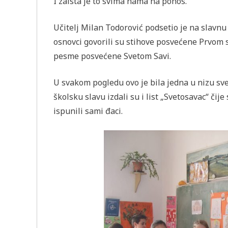
I zaista je to svima nama na ponos.
Učitelj Milan Todorović podsetio je na slavnu p
osnovci govorili su stihove posvećene Prvom
pesme posvećene Svetom Savi.
U svakom pogledu ovo je bila jedna u nizu sve
školsku slavu izdali su i list „Svetosavac“ č
ispunili sami đaci.