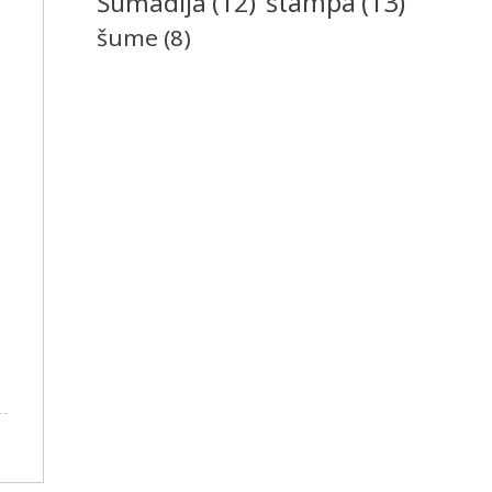
štampa
(13)
Šumadija
(12)
šume
(8)