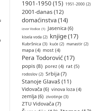
1901-1950
(15)
1951-2000
(2)
2001-danas
(12)
domaćinstva
(14)
u
Jasenica
(6)
izvor Vodice
(1)
knjige
(17)
kisela voda
(2)
a
Kubršnica
(3)
kuće
(2)
manastir
(2)
mapa
(4)
most
(4)
Pera Todorović
(17)
popis
(8)
rat
(5)
porez
(4)
Srbija
(7)
rodoslov
(2)
Stanoje Glavaš
(11)
Vidovača
(6)
vinova loza
(4)
zemlja
(6)
zivotinje
(3)
ZTU Vidovača
(7)