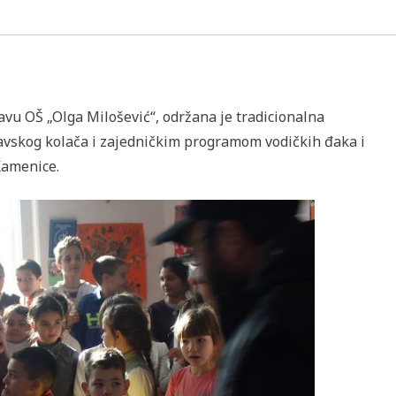
avu OŠ „Olga Milošević“, održana je tradicionalna
avskog kolača i zajedničkim programom vodičkih đaka i
Kamenice.