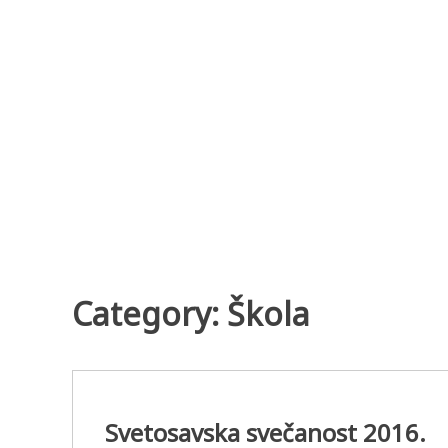
Skip
to
content
Category:
Škola
Svetosavska svečanost 2016.