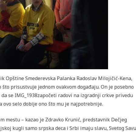
nik Opštine Smederevska Palanka Radoslav Milojičić-Kena,
vo što prisustvuje jednom ovakvom događaju. On je posebno
 da se IMG_1938započeti radovi na izgradnji crkve privedu
a ovo selo dobije ono što mu je najpotrebnije.
vom mestu – kazao je Zdravko Krunić, predstavnik Dečjeg
ljskoj kugli samo srpska deca i Srbi imaju slavu, Svetog Savu