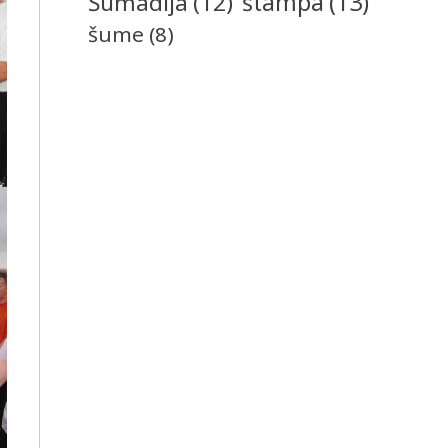
štampa
(13)
Šumadija
(12)
šume
(8)