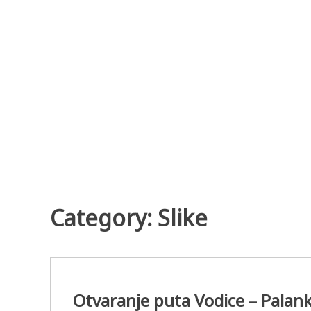
Skip
to
content
Category:
Slike
Otvaranje puta Vodice – Palan