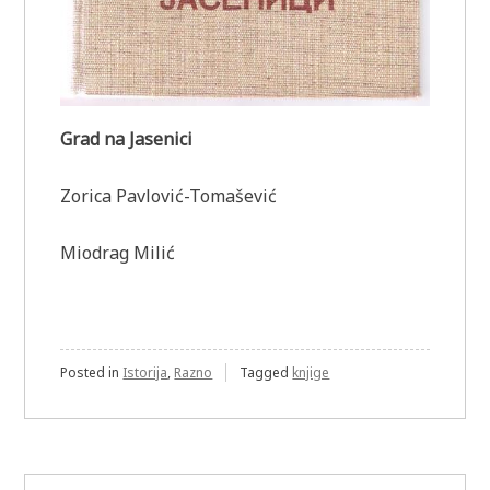
Grad na Jasenici
Zorica Pavlović-Tomašević
Miodrag Milić
Posted in
Istorija
,
Razno
Tagged
knjige