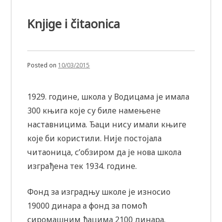
Knjige i čitaonica
Posted on
10/03/2015
1929. године, школа у Водицама је имала
300 књига које су биле намењене
наставницима. Ђаци нису имали књиге
које би користили. Није постојала
читаоница, с’обзиром да је нова школа
изграђена тек 1934. године.
Фонд за изградњу школе је износио
19000 динара а фонд за помоћ
сиромашним ђацима 2100 динара.