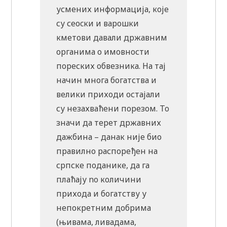
усмених информација, које
су сеоcки и варошки
кметови давали државним
органима о имовности
пореских обвезника. На тај
начин многа богатства и
велики приходи остајали
су незахваћени порезом. To
значи да терет државних
дажбина – данак није био
правилно распоређен на
српске поданике, да га
плаћају no количини
прихода и богатству у
непокретним добрима
(њивама, ливадама,