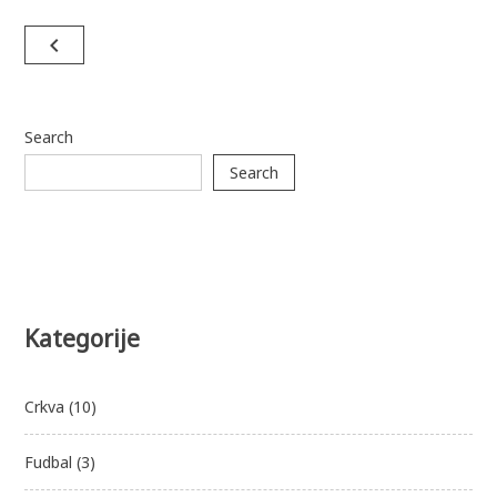
Posts
navigate_before
navigation
Search
Search
Kategorije
Crkva
(10)
Fudbal
(3)