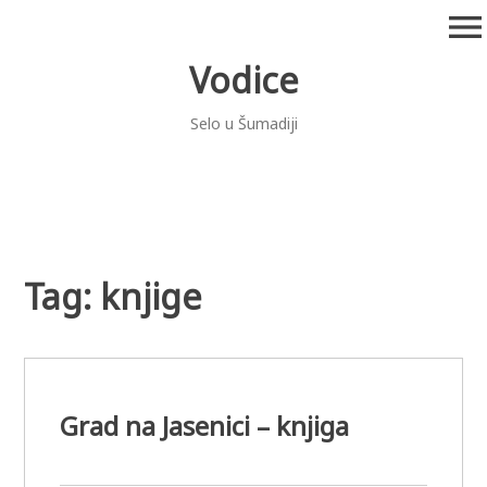
Skip
menu
to
content
Vodice
Selo u Šumadiji
Tag:
knjige
Grad na Jasenici – knjiga