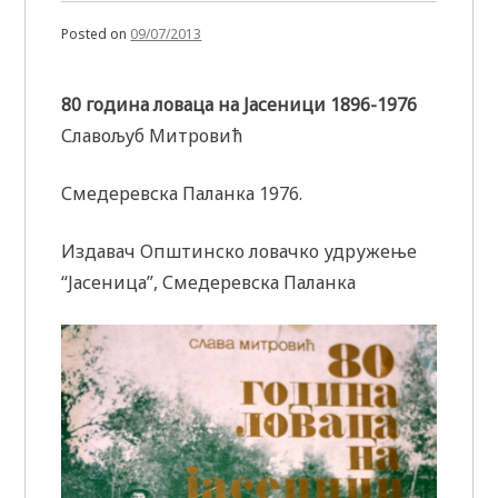
Posted on
09/07/2013
80 година ловаца на Јасеници 1896-1976
Славољуб Митровић
Смедеревска Паланка 1976.
Издавач Општинско ловачко удружење
“Јасеница”, Смедеревска Паланка