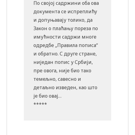
По својој садржини оба ова
документа се испреплићу
и допуњавају толико, да
Закон о плаћању пореза no
имућности садржи многе
одредбе „Правила пописа“
и обратно. С друге стране,
ниједан попис у Србији,
пре овога, није био тако
темељно, савесно и
детаљно изведен, као што
је био овај…
*****