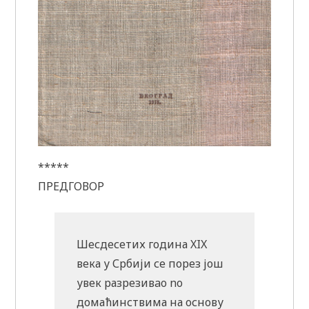
*****
ПРЕДГОВОР
Шесдесетих година XIX
века у Србији се порез још
увек разрезивao no
домаћинствима на основу