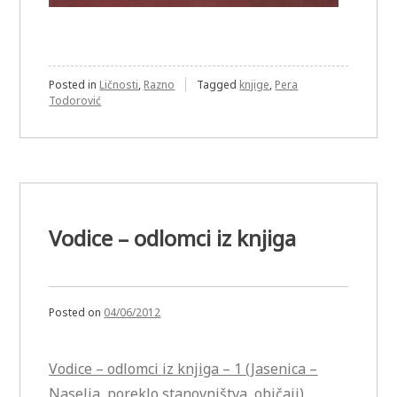
Posted in
Ličnosti
,
Razno
Tagged
knjige
,
Pera
Todorović
Vodice – odlomci iz knjiga
Posted on
04/06/2012
Vodice – odlomci iz knjiga – 1 (Jasenica –
Naselja, poreklo stanovništva, običaji)