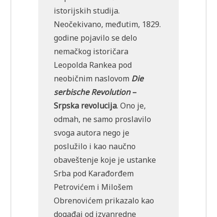
istorijskih studija.
Neočekivano, međutim, 1829.
godine pojavilo se delo
nemačkog istoričara
Leopolda Rankea pod
neobičnim naslovom
Die
serbische Revolution
–
Srpska revolucija
. Ono je,
odmah, ne samo proslavilo
svoga autora nego je
poslužilo i kao naučno
obaveštenje koje je ustanke
Srba pod Karađorđem
Petrovićem i Milošem
Obrenovićem prikazalo kao
događaj od izvanredne