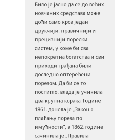
Било је јасно да се до већих
новчаних средстава може
доћи само кроз један
друкчији, правичнији и
прецизнији порески
систем, у коме би сва
непокретна богатства и сви
приходи грађана били
доследно оптерећени
порезом. Да би се то
постигло, влада је учинила
два крупна корака: Године
1861. донела је „Закон о
плаћању пореза пo
имућности“, a 1862. године
сачинила је „Правила