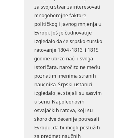
za svoju stvar zainteresovati
mnogoborojne faktore
političkog i javnog mnjenja u
Evropi. Još je čudnovatije
izgledalo da će srpsko-tursko
ratovanje 1804.-1813. i 1815.
godine ubrzo naći i svoga
istoričara, naročito ne među
poznatim imenima stranih
naučnika. Srpski ustanici,
izgledalo je, stajali su sasvim
u senci Napoleonovih
osvajačkih ratova, koji su
skoro dve decenije potresali
Evropu, da bi mogli poslužiti
za predmet naučnih