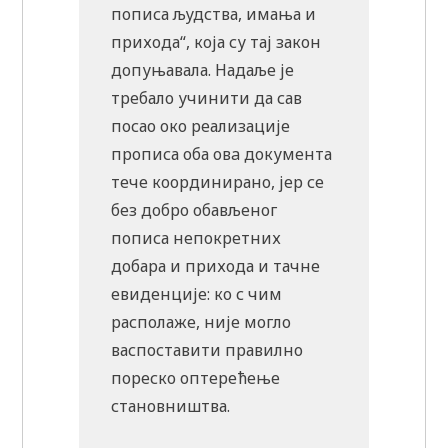
пописа људства, имања и
прихода“, која су тај закон
допуњавала. Надаље је
требало учинити да сав
посао око реализације
прописа оба овa документа
тече координирано, јер се
без добро обављеног
пописа непокретних
добара и прихода и тачне
евиденције: ко с чим
располаже, није могло
васпоставити правилно
пореско оптерећење
становништва.