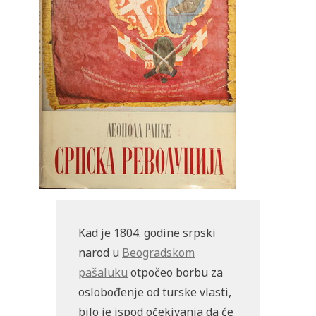
Kad je 1804. godine srpski
narod u
Beogradskom
pašaluku
otpočeo borbu za
oslobođenje od turske vlasti,
bilo je ispod očekivanja da će