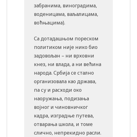
забранима, виноградима,
воденицама, ваљалицама,
воћњацима).
Са дотадашњом пореском
политиком није нико био
задовољан – ни врховни
кнез, ни влада, а ни већина
народа. Србија се стално
организовала као држава,
па су и расходи око
наоружања, подизања
војног и чиновничког
кадра, изградње путева,
отварања школа, и томе
слично, непрекидно расли.