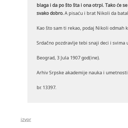
blaga i da po što šta i ona otrpi. Tako će se
svako dobro.
A pisaću i brat Nikoli da batal
Kao što sam ti rekao, podaj Nikoli odmah ko
Srdačno pozdravlje tebi snaji deci i svima
Beograd, 3 Jula 1907 god(ine).
Arhiv Srpske akademije nauka i umetnosti
br. 13397.
izvor