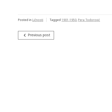
Posted in
Ličnosti
Tagged
1901-1950
,
Pera Todorović
Post
navigate_before
Previous post
navigation