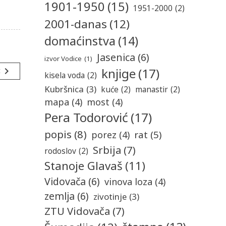
1901-1950
(15)
1951-2000
(2)
2001-danas
(12)
domaćinstva
(14)
Jasenica
(6)
izvor Vodice
(1)
knjige
(17)
navigate_next
t
kisela voda
(2)
Kubršnica
(3)
kuće
(2)
manastir
(2)
mapa
(4)
most
(4)
Pera Todorović
(17)
popis
(8)
rat
(5)
porez
(4)
Srbija
(7)
rodoslov
(2)
Stanoje Glavaš
(11)
Vidovača
(6)
vinova loza
(4)
zemlja
(6)
zivotinje
(3)
ZTU Vidovača
(7)