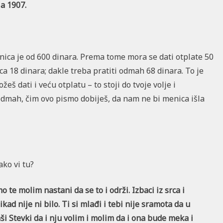
la 1907.
enica je od 600 dinara. Prema tome mora se dati otplate 50
ca 18 dinara; dakle treba pratiti odmah 68 dinara. To je
eš dati i veću otplatu – to stoji do tvoje volje i
dmah, čim ovo pismo dobiješ, da nam ne bi menica išla
ako vi tu?
o te molim nastani da se to i održi. Izbaci iz srca i
kad nije ni bilo. Ti si mlađi i tebi nije sramota da u
ši Stevki da i nju volim i molim da i ona bude meka i