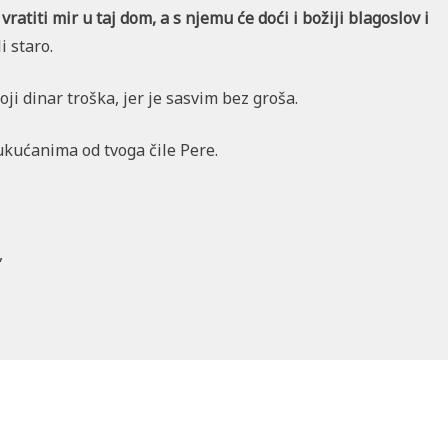
 vratiti mir u taj dom, a s njemu će doći i božiji blagoslov i
i staro.
ji dinar troška, jer je sasvim bez groša.
 ukućanima od tvoga čile Pere.
,