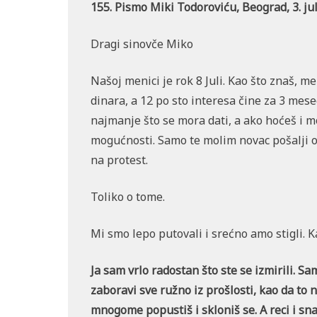
155. Pismo Miki Todoroviću, Beograd, 3. ju
Dragi sinovče Miko
Našoj menici je rok 8 Juli. Kao što znaš, m
dinara, a 12 po sto interesa čine za 3 mese
najmanje što se mora dati, a ako hoćeš i mož
mogućnosti. Samo te molim novac pošalji o
na protest.
Toliko o tome.
Mi smo lepo putovali i srećno amo stigli. K
Ja sam vrlo radostan što ste se izmirili. Sam
zaboravi sve ružno iz prošlosti, kao da to ni
mnogome popustiš i skloniš se. A reci i sna