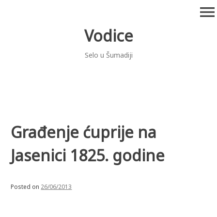
Skip
menu
to
content
Vodice
Selo u Šumadiji
Građenje ćuprije na
Jasenici 1825. godine
Posted on
26/06/2013