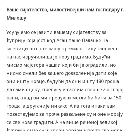
Ваше сијателство, милостивејши нам господару г.
Милошу
Усуђујемо се јавити вашему сијателству за
ћуприју која јест код Асан паше Паланке на
Јасеници што сте вашу премилостиву заповест
на нас изручили да је нову градимо. Будући
мисмо мајсторе нашли који би је оградили, но
нисмо смели без вашего дозволенија дати које
они ишту новце, будући да они ишту 180 гроша
да сами оцеку, превуку и сасвим сверше а о својој
рани, а кад би ми превукли могли би бити за 150
гроша, а другачије никако. А из тога ипаки вам
повествујемо за проче разваљене су и оне морају
се све нове градити. А на више реченој великој
ћуприји само су шипови здрави а друго све мора