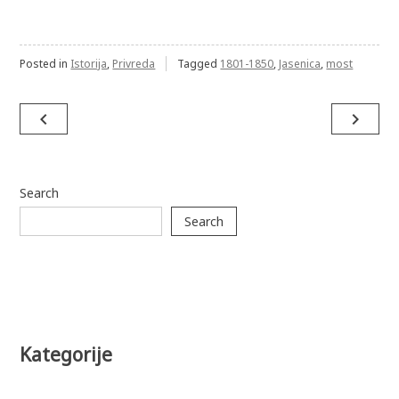
Posted in
Istorija
,
Privreda
Tagged
1801-1850
,
Jasenica
,
most
Post
navigate_before
navigate_next
navigation
Search
Search
Kategorije