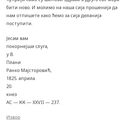
бити ново. И молимо на наша сија прошенија да
нам отпишете како ћемо за сија деланија
поступити.
Јесам вам
покорнејши слуга,
у В.
Плани
Ранко Мајсторовић,
1825. априла
20.
кнез
АС — КК — XXVII — 237.
Извор