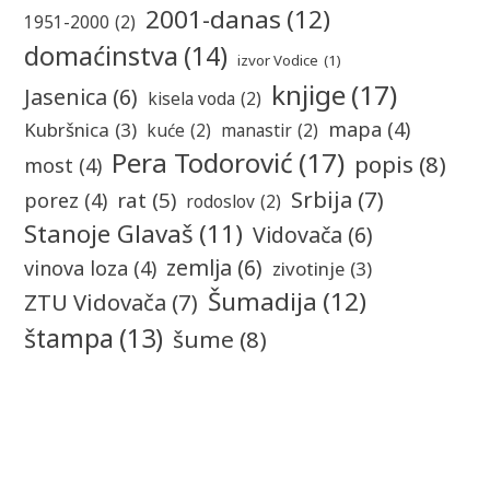
2001-danas
(12)
1951-2000
(2)
domaćinstva
(14)
izvor Vodice
(1)
knjige
(17)
Jasenica
(6)
kisela voda
(2)
mapa
(4)
Kubršnica
(3)
kuće
(2)
manastir
(2)
Pera Todorović
(17)
popis
(8)
most
(4)
Srbija
(7)
rat
(5)
porez
(4)
rodoslov
(2)
Stanoje Glavaš
(11)
Vidovača
(6)
zemlja
(6)
vinova loza
(4)
zivotinje
(3)
Šumadija
(12)
ZTU Vidovača
(7)
štampa
(13)
šume
(8)