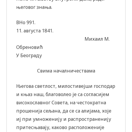
његовог знања.
ВНо 991.
11. августа 1841.
Михаил М.
Обреновић
У Београду
Свима началничествама
Његова светлост, милостивејши господар
и књаз наш, благоволео је са согласијем
високославног Совета, на честократна
прошенија сељана, да се са алијама, хоје
иј при умноженију и распространенију
притесњавају, каково расположеније