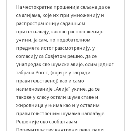
На честократна прошенија сељана да се
са алијама, које их при умноженију и
распространенију садашњем
притесњавају, каково расположеније
учини, ја сам, по подобателном
предмета истог разсмотренију, у
согласију са Совјетом решио, да се
унапредак све шумске алије, осим једног
забрана Рогот, (који је у загради
правитељственој) као и само
наименованије „Алија” укине, да се
такове у класу остали шума ставе и
жировница у њима као и у осталим
правитељственим шумама наплаћује.
Решеније ово сообштавам
Попечитељству внутрени дела, ради