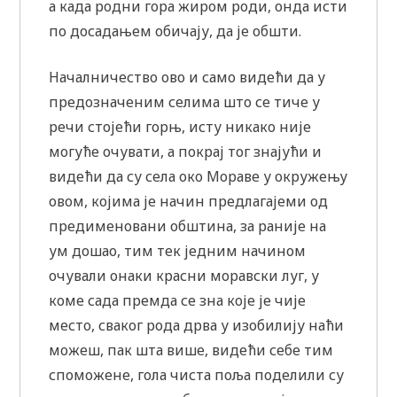
а када родни гора жиром роди, онда исти
по досадањем обичају, да је обшти.
Началничество ово и само видећи да у
предозначеним селима што се тиче у
речи стојећи горњ, исту никако није
могуће очувати, а покрај тог знајући и
видећи да су села око Мораве у окружењу
овом, којима је начин предлагајеми од
предименовани обштина, за раније на
ум дошао, тим тек једним начином
очували онаки красни моравски луг, у
коме сада премда се зна које је чије
место, сваког рода дрва у изобилију наћи
можеш, пак шта више, видећи себе тим
споможене, гола чиста поља поделили су