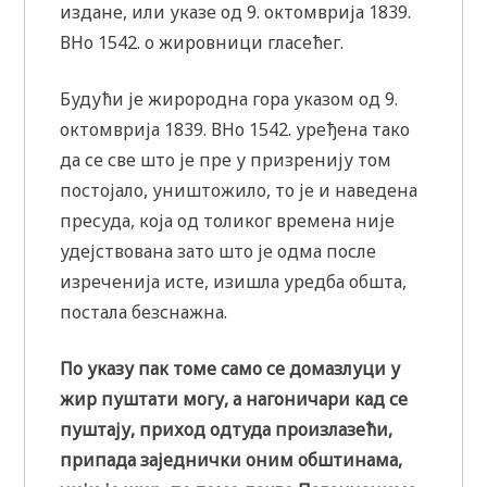
издане, или указе од 9. октомврија 1839.
ВНо 1542. о жировници гласећег.
Будући је жирородна гора указом од 9.
октомврија 1839. ВНо 1542. уређена тако
да се све што је пре у призренију том
постојало, уништожило, то је и наведена
пресуда, која од толиког времена није
удејствована зато што је одма после
изреченија исте, изишла уредба обшта,
постала безснажна.
По указу пак томе само се домазлуци у
жир пуштати могу, а нагоничари кад се
пуштају, приход одтуда произлазећи,
припада заједнички оним обштинама,