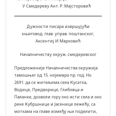
У Смедереву Ант. Р. Мајсторовић
Дужности писара извршујући
књиговод. глав. управ. поштанског,
Аксентиј И Марковић
Началничеству окруж. смедеревског
Предложеније Началничества окружија
тамошњег од 15. нојемвра пр. год. Но
2691. да се житељима села Кусатка,
Водице, Предворице, Глибовца и
Паланке, дозволи гору око исти села и око
реке Кубршнице и Јасенице лежећу, са
моткама на главе између њи поделити,