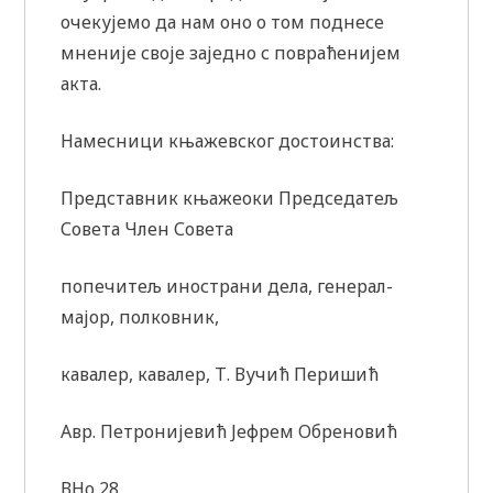
очекујемо да нам оно о том поднесе
мненије своје заједно с повраћениjем
акта.
Намесници књажевског достоинства:
Представник књажеоки Председатељ
Совета Член Совета
попечитељ инострани дела, генерал-
мајор, полковник,
кавалер, кавалер, Т. Вучић Перишић
Авр. Петронијевић Јефрем Обреновић
ВНо 28.