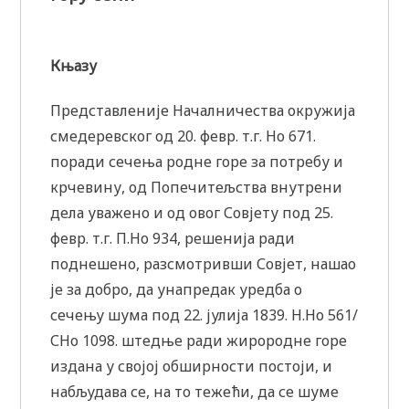
Књазу
Представленије Началничества окружија
смедеревског од 20. февр. т.г. Но 671.
поради сечења родне горе за потребу и
крчевину, од Попечитељства внутрени
дела уважено и од овог Совјету под 25.
февр. т.г. П.Но 934, решенија ради
поднешено, разсмотривши Совјет, нашао
је за добро, да унапредак уредба о
сечењу шума под 22. јулија 1839. Н.Но 561/
СНо 1098. штедње ради жирородне горе
издана у својој обширности постоји, и
набљудава се, на то тежећи, да се шуме