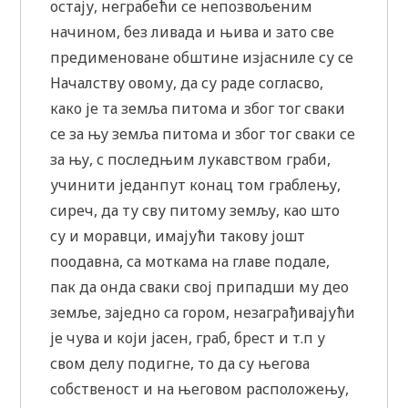
остају, неграбећи се непозвољеним
начином, без ливада и њива и зато све
предименоване обштине изјасниле су се
Началству овому, да су раде согласво,
како је та земља питома и због тог сваки
се за њу земља питома и због тог сваки се
за њу, с последњим лукавством граби,
учинити једанпут конац том граблењу,
сиреч, да ту сву питому земљу, као што
су и моравци, имајући такову јошт
поодавна, са моткама на главе подале,
пак да онда сваки свој припадши му део
земље, заједно са гором, незаграђивајући
је чува и који јасен, граб, брест и т.п у
свом делу подигне, то да су његова
собственост и на његовом расположењу,