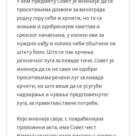
У ком предмету Совет је мненија: да се
проситељима дозволи за винограде
родну гору сећи и крчити, но то са
знањем и одобренијем кметова и
срезског началника, у колико ови за
нуждно нађу и колико неби обштини на
штету било. Што се пак крчења
јасеничког луга за ливаде тиче, Совет је
мненија да се не само не одобри
проситељима речени луг за ливаде
крчити, но што више да се усугуби
надзирање и чување предпоменутог
луга, за правитељствене потребе.
Које мненије своје, с повраћенијем
приложени акта, има Совет чест
Наместничеству ради високог његовог у