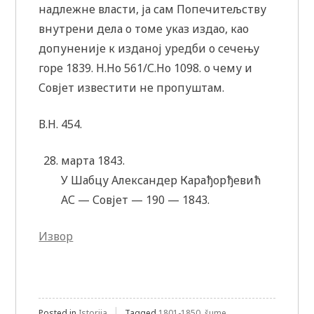
надлежне власти, ја сам Попечитељству
внутрени дела о томе указ издао, као
допуненије к изданој уредби о сечењу
горе 1839. Н.Но 561/С.Но 1098. о чему и
Совјет известити не пропуштам.
В.Н. 454.
марта 1843.
У Шабцу Александер Карађорђевић
АС — Совјет — 190 — 1843.
Извор
Posted in
Istorija
Tagged
1801-1850
,
šume