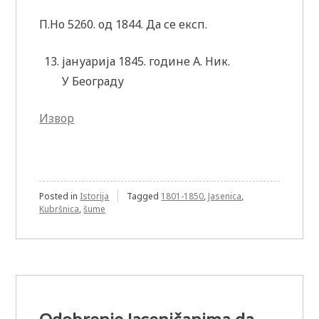
П.Но 5260. од 1844. Да се експ.
јануарија 1845. године А. Ник.
У Београду
Извор
Posted in
Istorija
Tagged
1801-1850
,
Jasenica
,
Kubršnica
,
šume