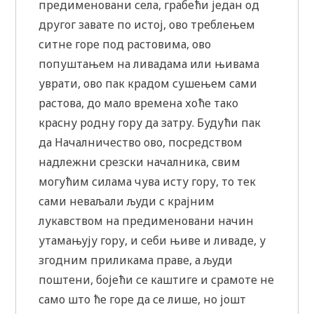
предименовани села, грабећи један од
другог завате по истој, ово треблењем
ситне горе под растовима, ово
попуштањем на ливадама или њивама
уврати, ово пак крадом сушењем сами
растова, до мало времена хоће тако
красну родну гору да затру. Будући пак
да Началничество ово, посредством
надлежни срезски началника, свим
могућим силама чува исту гору, то тек
сами неваљали људи с крајним
лукавством на предименовани начин
утамањују гору, и себи њиве и ливаде, у
згодним приликама праве, а људи
поштени, бојећи се каштиге и срамоте не
само што ће горе да се лише, но јошт