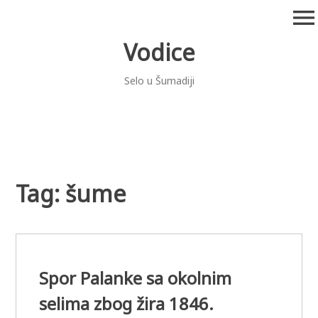
Skip
menu
to
content
Vodice
Selo u Šumadiji
Tag:
šume
Spor Palanke sa okolnim
selima zbog žira 1846.