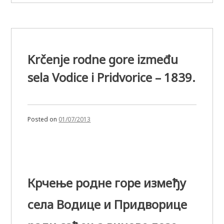
Krčenje rodne gore između
sela Vodice i Pridvorice – 1839.
Posted on
01/07/2013
Крчење родне горе између
села Водице и Придворице