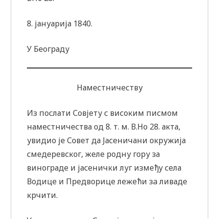
8. јануарија 1840.
У Београду
Наместничеству
Из послати Совјету с високим писмом
наместничества од 8. т. м. В.Но 28. акта,
увидио је Совет да Јасеничани окружија
смедеревског, желе родну гору за
винограде и јасенички луг између села
Водице и Предворице лежећи зa ливаде
крчити.