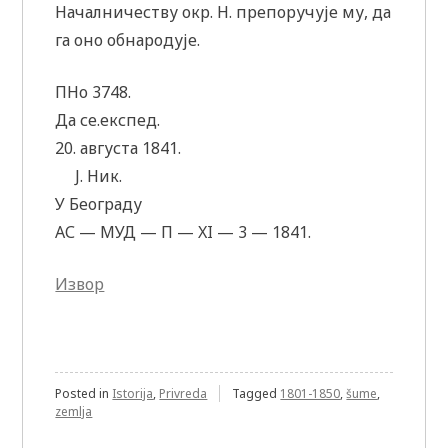
Началничеству окр. Н. препоручује му, да
га оно обнародује.
ПНо 3748.
Да се.експед.
20. августа 1841.
Ј. Ник.
У Београду
АС — МУД — П — XI — 3 — 1841.
Извор
Posted in
Istorija
,
Privreda
Tagged
1801-1850
,
šume
,
zemlja