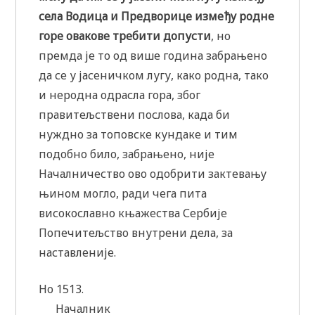
села Водица и Предворице између родне
горе овакове требити допусти
, но
премда је то од више година забрањено
да се у јасеничком лугу, како родна, тако
и неродна одрасла гора, због
правитељствени послова, када би
нуждно за топовске кундаке и тим
подобно било, забрањено, није
Началничество ово одобрити зактевању
њином могло, ради чега пита
високославно књажества Сербије
Попечитељство внутрени дела, за
наставленије.
Но 1513.
Началник