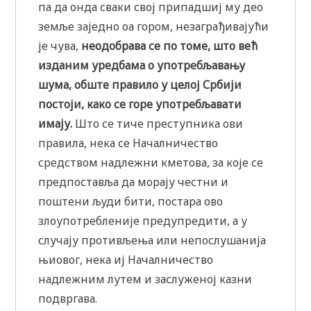
па да онда сваки свој припадшиј му део
земље заједно оа гором, незаграђивајући
је чува,
неодобрава се по томе, што већ
изданим уредбама о употребљавању
шума, обште правило у целој Србији
постоји, како се горе употребљавати
имају.
Што се тиче преступника ови
правила, нека се Началничество
средством надлежни кметова, за које се
предпоставља да морају честни и
поштени људи бити, постара ово
злоупотребленије предупредити, а у
случају противљења или непослушанија
њиовог, нека иј Началничество
надлежним лутем и заслуженој казни
подвргава.