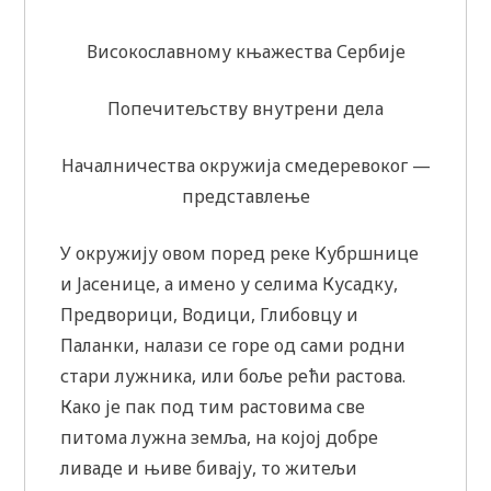
Високославному књажества Сербије
Попечитељству внутрени дела
Началничества окружија смедеревоког —
представлење
У окружију овом поред реке Кубршнице
и Јасенице, а имено у селима Кусадку,
Предворици, Водици, Глибовцу и
Паланки, налази се горе од сами родни
стари лужника, или боље рећи растова.
Како је пак под тим растовима све
питома лужна земља, на којој добре
ливаде и њиве бивају, то житељи