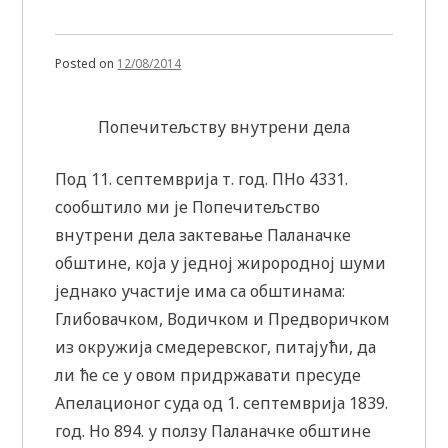
Posted on
12/08/2014
Попечитељству внутрени дела
Под 11. септемврија т. год. ПНо 4331.
сообштило ми је Попечитељство
внутрени дела зактевање Паланачке
обштине, која у једној жирородној шуми
једнако участије има са обштинама:
Глибовачком, Водичком и Предворичком
из окружија смедеревског, питајући, да
ли ће се у овом придржавати пресуде
Апелационог суда од 1. септемврија 1839.
год. Но 894. у ползу Паланачке обштине