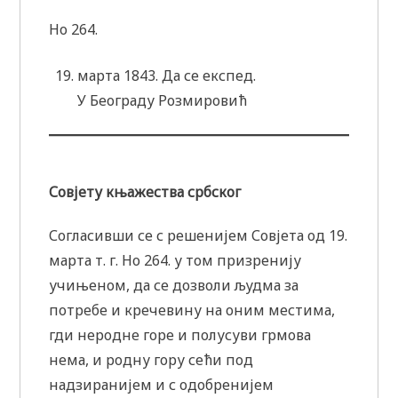
Но 264.
марта 1843. Да се експед.
У Београду Розмировић
Совјету књажества србског
Согласивши се с решенијем Совјета од 19.
марта т. г. Но 264. у том призренију
учињеном, да се дозволи људма за
потребе и кречевину на оним местима,
гди неродне горе и полусуви грмова
нема, и родну гору сећи под
надзиранијем и с одобренијем