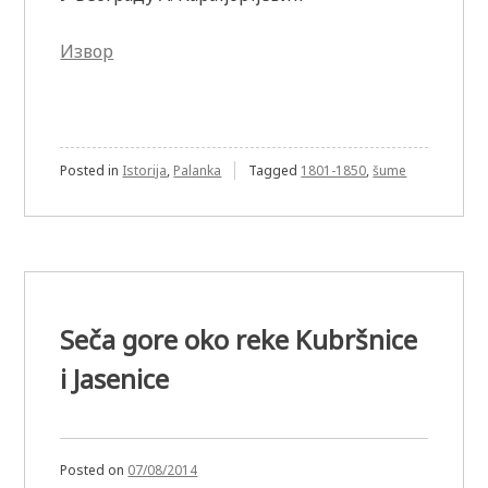
Извор
Posted in
Istorija
,
Palanka
Tagged
1801-1850
,
šume
Seča gore oko reke Kubršnice
i Jasenice
Posted on
07/08/2014