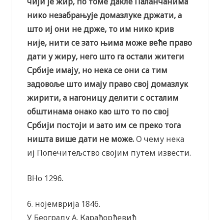
чији је жир, по томе дакле Паланчанима
нико незабрањује домазлуке држати, а
што иј они не држе, то им нико крив
није, нити се зато њима може веће право
дати у жиру, него што га остали житеги
Србије имају, но нека се они са тим
задовоље што имају право свој домазлук
жирити, а нагоницу делити с осталим
обштинама онако као што то по свој
Србији постоји и зато им се преко тога
ништа више дати не може.
О чему нека
иј Попечитељство својим путем извести.
ВНо 1296.
6. нојемврија 1846.
У Београду А. Карађорђевић