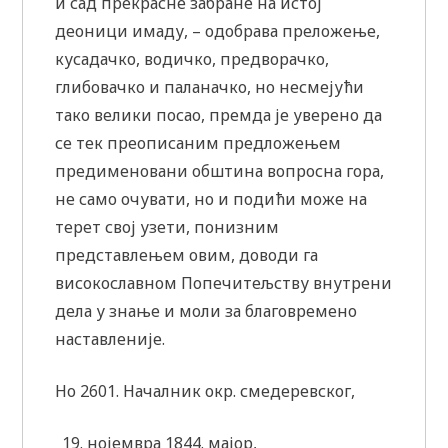
и сад прекрасне забране на истој
деоници имаду, – одобрава преложење,
кусадачко, водичко, предворачко,
глибовачко и паланачко, но несмејући
тако велики посао, премда је уверено да
се тек преописаним предложењем
предименовани обштина вопросна гора,
не само очувати, но и подићи може на
терет свој узети, понизним
представлењем овим, доводи га
високославном Попечитељству внутрени
дела у знање и моли за благовремено
наставленије.
Но 2601. Началник окр. смедеревског,
нојемвра 1844. мајор,