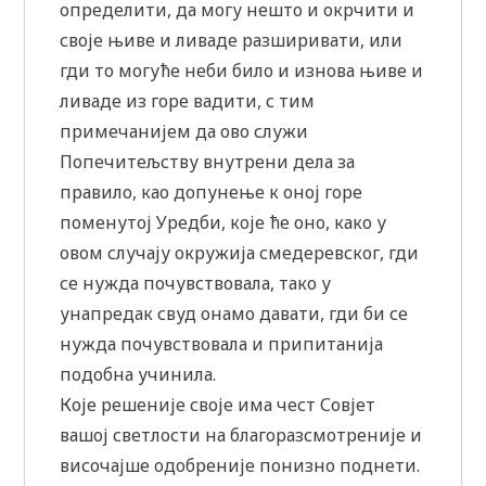
определити, да могу нешто и окрчити и
своје њиве и ливаде разширивати, или
гди то могуће неби било и изнова њиве и
ливаде из горе вадити, с тим
примечанијем да ово служи
Попечитељству внутрени дела за
правило, као допунење к оној горе
поменутој Уредби, које ће оно, како у
овом случају окружија смедеревског, гди
се нужда почувствовала, тако у
унапредак свуд онамо давати, гди би се
нужда почувствовала и припитанија
подобна учинила.
Које решеније своје има чест Совјет
вашој светлости на благоразсмотреније и
височајше одобреније понизно поднети.