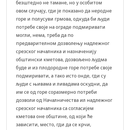
безштедно не тамане, но у особитом
овом случају, гди је показано да неродне
горе и полусуви грмова, одкуда би људи
потребе своје на ограде подмиривати
могли, нема, треба да по
предварителном дозволењу надлежног
срезског началника и назначенију
обштински кметова, дозвољено људма
буде и из плодородне горе потребе своје
подмиривати, а тако исто онде, гди су
људи с њивама и ливадама оскудни, да
им се од горе соразмерно потреби
дозволи од Началничества ил надлежног
срезског началника са согласијем
кметова оне обштине, од који ће
зависити, место, гди да се крчи,