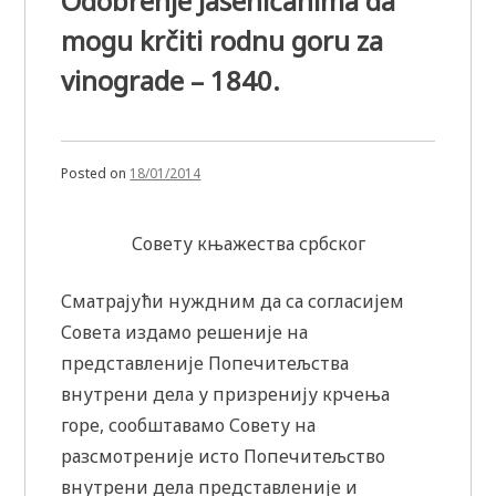
Odobrenje Jaseničanima da
mogu krčiti rodnu goru za
vinograde – 1840.
Posted on
18/01/2014
Совету књажества србског
Сматрајући нуждним да са согласијем
Совета издамо решеније на
представленије Попечитељства
внутрени дела у призренију крчења
горе, сообштавамо Совету на
разсмотреније исто Попечитељство
внутрени дела представленије и