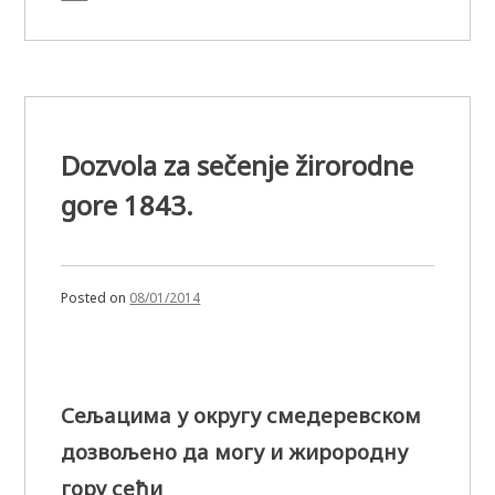
Dozvola za sečenje žirorodne
gore 1843.
Posted on
08/01/2014
Сељацима у округу смедеревском
дозвољено да могу и жирородну
гору сећи