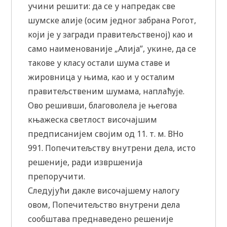
учини решити: да се у напредак све
шумске алије (осим једног забрана Рогот,
који је у загради правитељственој) као и
само наименованије „Алија”, укине, да се
такове у класу остали шума ставе и
жировница у њима, као и у осталим
правитељственим шумама, наплаћује.
Ово решивши, благоволела је његова
књажеска светлост височајшим
предписанијем својим од 11. т. м. ВНо
991. Попечитељству внутрени дела, исто
решеније, ради извршенија
препоручити.
Следујући дакле височајшему налогу
овом, Попечитељство внутрени дела
сообштава преднаведено решеније