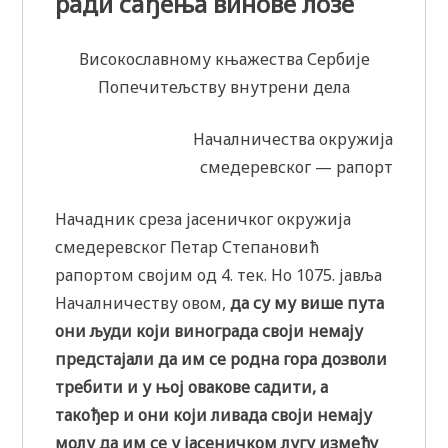
ради сађења винове лозе
Високославному књажества Сербије
Попечитељству внутрени дела
Началничества окружија
смедеревског — рапорт
Начадник среза јасеничког окружија
смедеревског Петар Степановић
рапортом својим од 4. тек. Но 1075. јавља
Началничеству овом,
да су му више пута
они људи који винограда своји немају
предстајали да им се родна гора дозволи
требити и у њој овакове садити, а
такођер и они који ливада своји немају
молу да им се у јасеничком лугу између