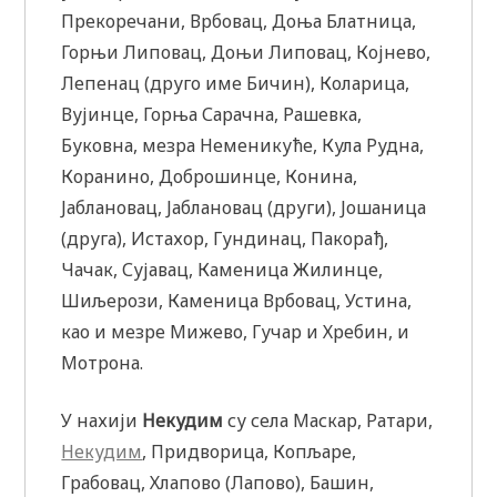
Прекоречани, Врбовац, Доња Блатница,
Горњи Липовац, Доњи Липовац, Којнево,
Лепенац (друго име Бичин), Коларица,
Вујинце, Горња Сарачна, Рашевка,
Буковна, мезра Неменикуће, Кула Рудна,
Коранино, Доброшинце, Конина,
Јаблановац, Јаблановац (други), Јошаница
(друга), Истахор, Гундинац, Пакорађ,
Чачак, Сујавац, Каменица Жилинце,
Шиљерози, Каменица Врбовац, Устина,
као и мезре Мижево, Гучар и Хребин, и
Мотрона.
У нахији
Некудим
су села Маскар, Ратари,
Некудим
, Придворица, Копљаре,
Грабовац, Хлапово (Лапово), Башин,