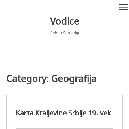
Skip
menu
to
content
Vodice
Selo u Šumadiji
Category:
Geografija
Karta Kraljevine Srbije 19. vek