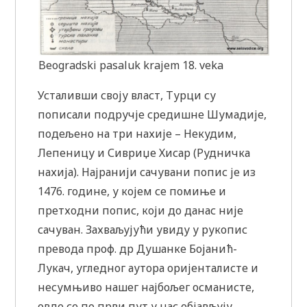
Beogradski pasaluk krajem 18. veka
Усталивши своју власт, Турци су
пописали подручје средишне Шумадије,
подељено на три нахије – Некудим,
Лепеницу и Сивриџе Хисар (Рудничка
нахија). Најранији сачувани попис је из
1476. године, у којем се помиње и
претходни попис, који до данас није
сачуван. Захваљујући увиду у рукопис
превода проф. др Душанке Бојанић-
Лукач, угледног аутора оријенталисте и
несумњиво нашег најбољег османисте,
овде се по први пут у нас објављују