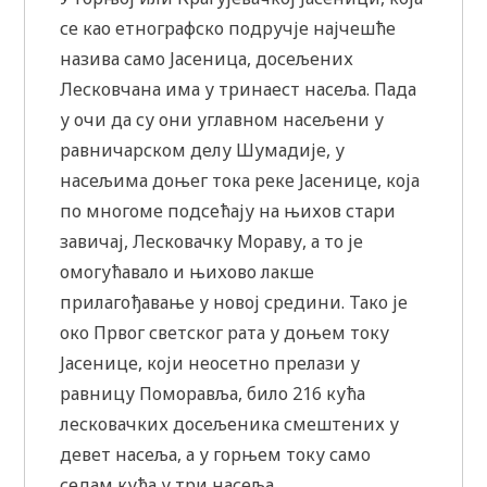
се као етнографско подручје најчешће
назива само Јасеница, досељених
Лесковчана има у тринаест насеља. Пада
у очи да су они углавном насељени у
равничарском делу Шумадије, у
насељима доњег тока реке Јасенице, која
по многоме подсећају на њихов стари
завичај, Лесковачку Мораву, а то је
омогућавало и њихово лакше
прилагођавање у новој средини. Тако је
око Првог светског рата у доњем току
Јасенице, који неосетно прелази у
равницу Поморавља, било 216 кућа
лесковачких досељеника смештених у
девет насеља, а у горњем току само
седам кућа у три насеља.