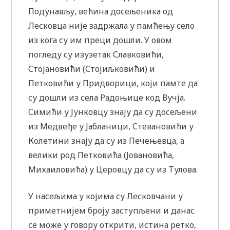
Подунављу, већина досељеника од
Лесковца није задржала у памћењу село
из кога су им преци дошли. У овом
погледу су изузетак Славковићи,
Стојановићи (Стојиљковићи) и
Петковићи у Придворици, који памте да
су дошли из села Радоњице код Вучја.
Симићи у Јунковцу знају да су досељени
из Медвеђе у Јабланици, Стевановићи у
Колетини знају да су из Печењевца, а
велики род Петковића (Јовановића,
Михаиловића) у Церовцу да су из Тулова.
У насељима у којима су Лесковчани у
приметнијем броју заступљени и данас
се може у говору открити, истина ретко,