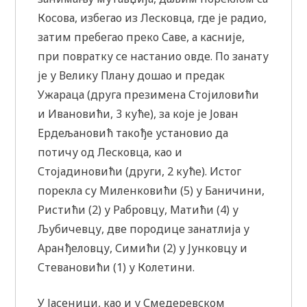
Косова, избегао из Лесковца, где је радио,
затим пребегао преко Саве, а касније,
при повратку се настанио овде. По занату
је у Велику Плану дошао и предак
Ужараца (друга презимена Стојиловићи
и Ивановићи, 3 куће), за које је Јован
Ердељановић такође установио да
потичу од Лесковца, као и
Стојадиновићи (други, 2 куће). Истог
порекла су Миленковићи (5) у Баничини,
Ристићи (2) у Рабровцу, Матићи (4) у
Љубичевцу, две породице занатлија у
Аранђеловцу, Симићи (2) у Јунковцу и
Стевановићи (1) у Колетини.
У Јасеници, као и у Смедеревском