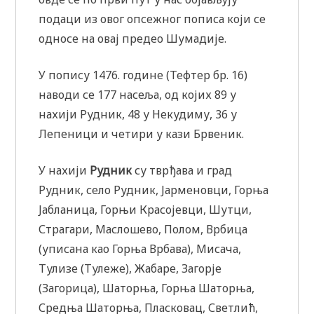
подаци из овог опсежног пописа који се
односе на овај предео Шумадије.
У попису 1476. године (Тефтер бр. 16)
наводи се 177 насеља, од којих 89 у
нахији Рудник, 48 у Некудиму, 36 у
Лепеници и четири у кази Брвеник.
У нахији
Рудник
су тврђава и град
Рудник, село Рудник, Јарменовци, Горња
Јабланица, Горњи Красојевци, Шутци,
Страгари, Маслошево, Полом, Врбица
(уписана као Горња Врбава), Мисача,
Тулизе (Тулеже), Жабаре, Загорје
(Загорица), Шаторња, Горња Шаторња,
Средња Шаторња, Пласковац, Светлић,