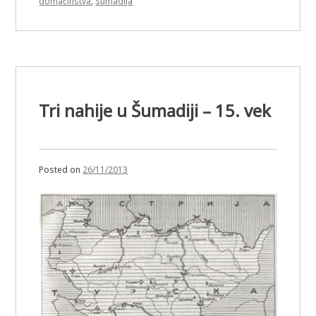
domaćinstva
,
Šumadija
Tri nahije u Šumadiji – 15. vek
Posted on
26/11/2013