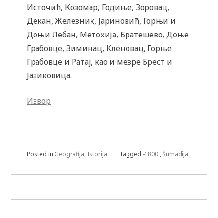
Источић, Козомар, Годиње, Зоровац,
Декан, Железник, Јариновић, Горњи и
Доњи Лебан, Метохија, Братешево, Доње
Грабовце, Зиминац, Кленовац, Горње
Грабовце и Ратај, као и мезре Брест и
Јазиковица.
Извор
Posted in
Geografija
,
Istorija
Tagged
-1800.
,
Šumadija