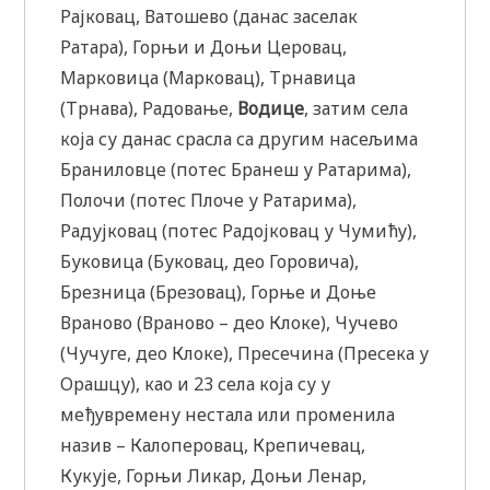
Рајковац, Ватошево (данас заселак
Ратара), Горњи и Доњи Церовац,
Марковица (Марковац), Трнавица
(Трнава), Радовање,
Водице
, затим села
која су данас срасла са другим насељима
Браниловце (потес Бранеш у Ратарима),
Полочи (потес Плоче у Ратарима),
Радујковац (потес Радојковац у Чумићу),
Буковица (Буковац, део Горовича),
Брезница (Брезовац), Горње и Доње
Враново (Враново – део Клоке), Чучево
(Чучуге, део Клоке), Пресечина (Пресека у
Орашцу), као и 23 села која су у
међувремену нестала или променила
назив – Калоперовац, Крепичевац,
Кукује, Горњи Ликар, Доњи Ленар,