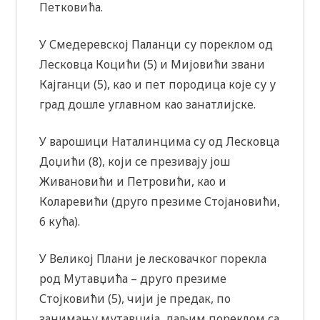
Петковића.
У Смедеревској Паланци су пореклом од
Лесковца Коцићи (5) и Мијовићи звани
Кајганци (5), као и пет породица које су у
град дошле углавном као занатлијске.
У варошици Наталинцима су од Лесковца
Доџићи (8), који се презивају још
Живановићи и Петровићи, као и
Коларевићи (друго презиме Стојановићи,
6 кућа).
У Великој Плани је лесковачког порекла
род Мутавџића – друго презиме
Стојковићи (5), чији је предак, по
занимању мутавџија, даљим пореклом са