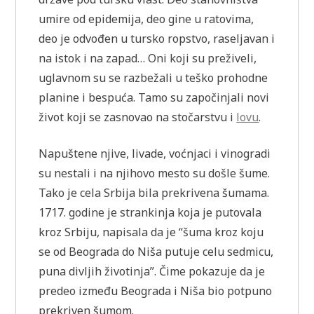
umire od epidemija, deo gine u ratovima,
deo je odvođen u tursko ropstvo, raseljavan i
na istok i na zapad… Oni koji su preživeli,
uglavnom su se razbežali u teško prohodne
planine i bespuća. Tamo su započinjali novi
život koji se zasnovao na stočarstvu i
lovu
.
Napuštene njive, livade, voćnjaci i vinogradi
su nestali i na njihovo mesto su došle šume.
Tako je cela Srbija bila prekrivena šumama.
1717. godine je strankinja koja je putovala
kroz Srbiju, napisala da je “šuma kroz koju
se od Beograda do Niša putuje celu sedmicu,
puna divljih životinja”. Čime pokazuje da je
predeo između Beograda i Niša bio potpuno
prekriven šumom.