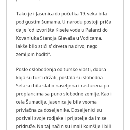
Tako je i Jasenica do početka 19. veka bila
pod gustim šumama. U narodu postoji priča
da je “od izvorišta Kisele vode u Palanci do
Kovanluka Stanoja Glavaša u Vodicama,
lakše bilo stići s’ drveta na drvo, nego
zemljom hoditi”.
Posle oslobođenja od turske vlasti, dobra
koja su turci držali, postala su slobodna.
Sela su bila slabo naseljena i rasturena po
proplancima sa puno slobodne zemlje. Kao i
cela Šumadija, Jasenica je bila veoma
privlačna za doseljenike. Doseljenici su
pozivali svoje rodjake i prijatelje da im se
pridruže. Na taj način su imali komšije i bili