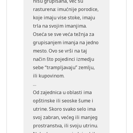
nisu grupisana, već su
rasturena: imućnije porodice,
koje imaju vise stoke, imaju
trla na svojim imanjima.
Oseća se sve veća težnja za
grupisanjem imanja na jedno
mesto. Ovo se vrši na taj
način što pojedinci izmedju
sebe “trampljavaju” zemlju,
ili kupovinom.
…
Od zajednica u oblasti ima
opštinske ili seoske šume i
utrine. Skoro svako selo ima
svoj zabran, većeg ili manjeg
prostranstva, ili svoju utrinu.