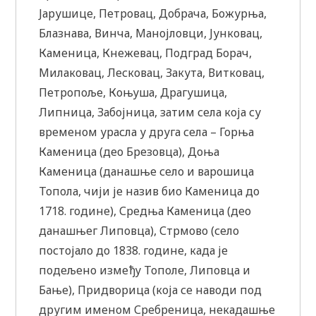
Јарушице, Петровац, Добрача, Божурња,
Блазнава, Винча, Манојловци, Јунковац,
Каменица, Кнежевац, Подград Борач,
Милаковац, Лесковац, Закута, Витковац,
Петропоље, Коњуша, Драгушица,
Липница, Забојница, затим села која су
временом урасла у друга села – Горња
Каменица (део Брезовца), Доња
Каменица (данашње село и варошица
Топола, чији је назив био Каменица до
1718. године), Средња Каменица (део
данашњег Липовца), Стрмово (село
постојало до 1838. године, када је
подељено између Тополе, Липовца и
Бање), Придворица (која се наводи под
другим именом Сребреница, некадашње