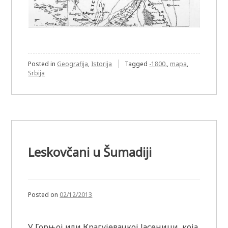
Posted in
Geografija
,
Istorija
Tagged
-1800.
,
mapa
,
Srbija
Leskovčani u Šumadiji
Posted on
02/12/2013
У Горњој или Крагујевачкој Јасеници, која