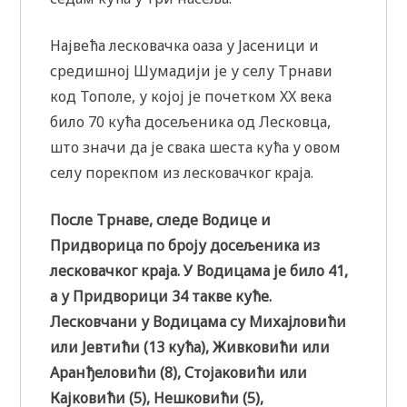
Највећа лесковачка оаза у Јасеници и
средишној Шумадији је у селу Трнави
код Тополе, у којој је почетком XX века
било 70 кућа досељеника од Лесковца,
што значи да је свака шеста кућа у овом
селу порекпом из лесковачког краја.
После Трнаве, следе Водице и
Придворица по броју досељеника из
лесковачког краја. У Водицама је било 41,
а у Придворици 34 такве куће.
Лесковчани у Водицама су Михајловићи
или Јевтићи (13 кућа), Живковићи или
Аранђеловићи (8), Стојаковићи или
Кајковићи (5), Нешковићи (5),