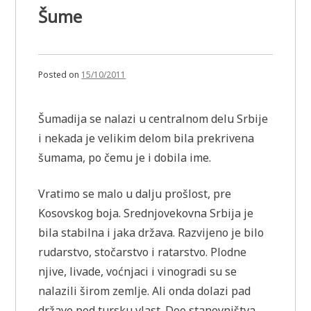
Šume
Posted on
15/10/2011
Šumadija se nalazi u centralnom delu Srbije
i nekada je velikim delom bila prekrivena
šumama, po čemu je i dobila ime.
Vratimo se malo u dalju prošlost, pre
Kosovskog boja. Srednjovekovna Srbija je
bila stabilna i jaka država. Razvijeno je bilo
rudarstvo, stočarstvo i ratarstvo. Plodne
njive, livade, voćnjaci i vinogradi su se
nalazili širom zemlje. Ali onda dolazi pad
države pod tursku vlast. Deo stanovništva