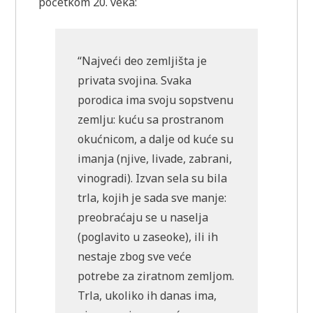
početkom 20. veka:
“Najveći deo zemljišta je
privata svojina. Svaka
porodica ima svoju sopstvenu
zemlju: kuću sa prostranom
okućnicom, a dalje od kuće su
imanja (njive, livade, zabrani,
vinogradi). Izvan sela su bila
trla, kojih je sada sve manje:
preobraćaju se u naselja
(poglavito u zaseoke), ili ih
nestaje zbog sve veće
potrebe za ziratnom zemljom.
Trla, ukoliko ih danas ima,