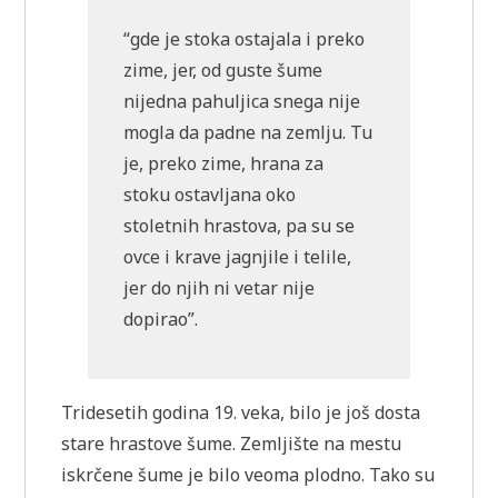
“gde je stoka ostajala i preko
zime, jer, od guste šume
nijedna pahuljica snega nije
mogla da padne na zemlju. Tu
je, preko zime, hrana za
stoku ostavljana oko
stoletnih hrastova, pa su se
ovce i krave jagnjile i telile,
jer do njih ni vetar nije
dopirao”.
Tridesetih godina 19. veka, bilo je još dosta
stare hrastove šume. Zemljište na mestu
iskrčene šume je bilo veoma plodno. Tako su