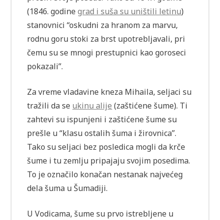
(1846. godine
grad i suša su uništili letinu
)
stanovnici “oskudni za hranom za marvu,
rodnu goru stoki za brst upotrebljavali, pri
čemu su se mnogi prestupnici kao goroseci
pokazali”.
Za vreme vladavine kneza Mihaila, seljaci su
tražili da se
ukinu alije
(zaštićene šume). Ti
zahtevi su ispunjeni i zaštićene šume su
prešle u “klasu ostalih šuma i žirovnica”.
Tako su seljaci bez posledica mogli da krče
šume i tu zemlju pripajaju svojim posedima.
To je označilo konačan nestanak najvećeg
dela šuma u Šumadiji.
U Vodicama, šume su prvo istrebljene u