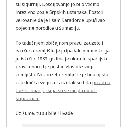
su sigurniji. Doseljavanje je bilo veoma
intezivno posle Srpskih ustanaka. Postoji
verovanje da je i sam Karađorđe upućivao
pojedine porodice u Šumadiju.
Po tadašnjem običajnom pravu, zauzeto i
iskrčeno zemljište je pripadalo onome ko ga
je iskrčio. 1833. godine je ukinuto spahijsko
pravo i narod je postao vlasnik svoga
zemljišta. Nezauzeto zemljište je bila opšta,
zajednička svojina. Izuzetak su bila
privatna
turska imanja, koja su se mogla dobiti
kupovinom
.
Uz šume, tu su bile i livade