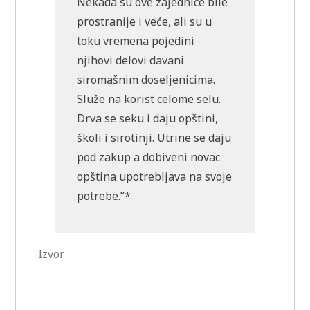
Nekada su ove zajednice bile
prostranije i veće, ali su u
toku vremena pojedini
njihovi delovi davani
siromašnim doseljenicima.
Služe na korist celome selu.
Drva se seku i daju opštini,
školi i sirotinji. Utrine se daju
pod zakup a dobiveni novac
opština upotrebljava na svoje
potrebe.”*
Izvor