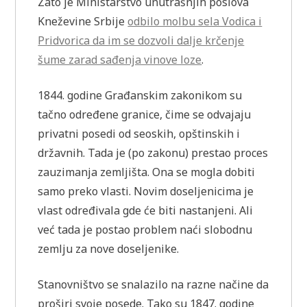
Zato je Ministarstvo unutrašnjih poslova
Kneževine Srbije
odbilo molbu sela Vodica i
Pridvorica da im se dozvoli dalje krčenje
šume zarad sađenja vinove loze
.
1844. godine Građanskim zakonikom su
tačno određene granice, čime se odvajaju
privatni posedi od seoskih, opštinskih i
državnih. Tada je (po zakonu) prestao proces
zauzimanja zemljišta. Ona se mogla dobiti
samo preko vlasti. Novim doseljenicima je
vlast određivala gde će biti nastanjeni. Ali
već tada je postao problem naći slobodnu
zemlju za nove doseljenike.
Stanovništvo se snalazilo na razne načine da
proširi svoje posede. Tako su 1847. godine