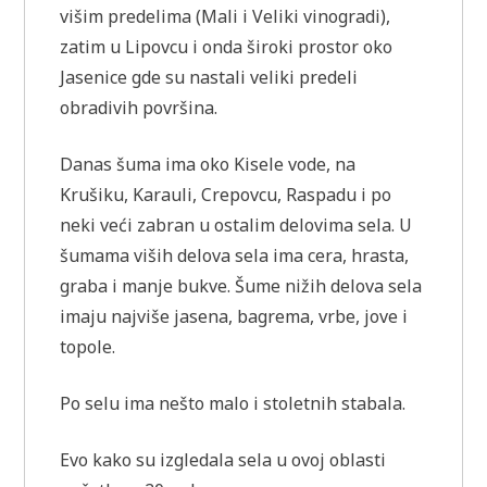
višim predelima (Mali i Veliki vinogradi),
zatim u Lipovcu i onda široki prostor oko
Jasenice gde su nastali veliki predeli
obradivih površina.
Danas šuma ima oko Kisele vode, na
Krušiku, Karauli, Crepovcu, Raspadu i po
neki veći zabran u ostalim delovima sela. U
šumama viših delova sela ima cera, hrasta,
graba i manje bukve. Šume nižih delova sela
imaju najviše jasena, bagrema, vrbe, jove i
topole.
Po selu ima nešto malo i stoletnih stabala.
Evo kako su izgledala sela u ovoj oblasti