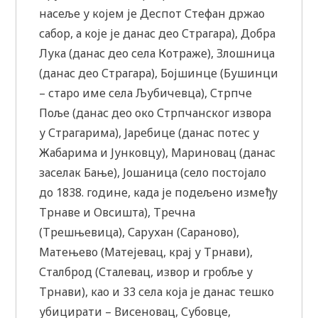
насеље у којем је Деспот Стефан држао
сабор, а које је данас део Страгара), Добра
Лука (данас део села Котраже), Злошница
(данас део Страгара), Бојшинце (Бушинци
– старо име села Љубичевца), Стрпче
Поље (данас део око Стрпчанског извора
у Страгарима), Јаребице (данас потес у
Жабарима и Јунковцу), Мариновац (данас
заселак Бање), Јошаница (село постојало
до 1838. године, када је подељено између
Трнаве и Овсишта), Тречна
(Трешњевица), Сарухан (Сараново),
Матењево (Матејевац, крај у Трнави),
Сталброд (Сталевац, извор и гробље у
Трнави), као и 33 села која је данас тешко
убицирати – Висеновац, Субовце,