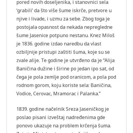
pored novih doseljenika, i stanovnici sela
‘grabili’ da što više šume iskrče, pretvore u
njive i livade, i uzmu za sebe. Zbog toga je
postojala opasnost da nekada nepregledne
šume Jasenice potpuno nestanu. Knez Miloš
je 1836. godine izdao naredbu da vlast
ozbiljnije pristupi zaštiti šuma, koje su se
zvale alije. Te godine je utvrđeno da je “Alija
Baničina dužine i širine po jedan ipo sat, od
čega je pola zemlje pod oranicom, a pola pod
rodnom gorom, koju koriste sela: Baničina,
Vodice, Cerovac, Mramorac i Palanka.”
1839. godine načelnik Sreza Jaseničkog je
poslao pisani izveštaj nadređenima gde
ponovo ukazuje na problem krčenja šuma.