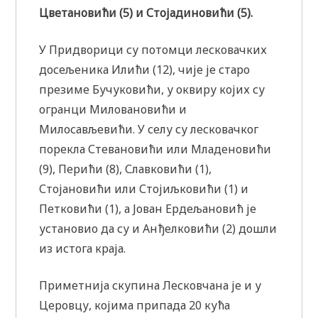
Цветановићи (5) и Стојадиновићи (5).
У Придворици су потомци лесковачких
досељеника Илићи (12), чије је старо
презиме Бучуковићи, у оквиру којих су
огранци Миловановићи и
Милосављевићи. У селу су лесковачког
порекла Стевановићи или Младеновићи
(9), Перићи (8), Славковићи (1),
Стојановићи или Стојиљковићи (1) и
Петковићи (1), а Јован Ердељановић је
установио да су и Анђелковићи (2) дошли
из истога краја.
Приметнија скупина Лесковчана је и у
Церовцу, којима припада 20 кућа