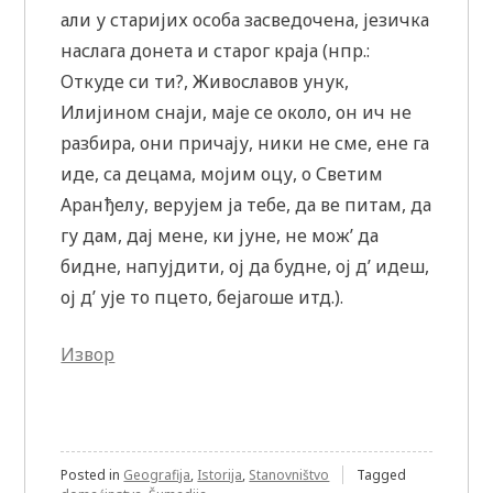
али у старијих особа засведочена, језичка
наслага донета и старог краја (нпр.:
Откуде си ти?, Живославов унук,
Илијином снаји, маје се около, он ич не
разбира, они причају, ники не сме, ене га
иде, са децама, мојим оцу, о Светим
Аранђелу, верујем ја тебе, да ве питам, да
гу дам, дај мене, ки јуне, не мож’ да
бидне, напујдити, ој да будне, ој д’ идеш,
ој д’ ује то пцето, бејагоше итд.).
Извор
Posted in
Geografija
,
Istorija
,
Stanovništvo
Tagged