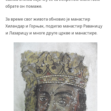
обрате он помаже.
За време свог живота обновио је манастир
Хиландар и Горњак, подигао манастир Раваницу
и Лазарицу и многе друге цркве и манастире.