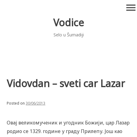
Skip
menu
to
content
Vodice
Selo u Šumadiji
Vidovdan – sveti car Lazar
Posted on
30/06/2013
Овај великомученик и угодник Божији, цар Лазар
родио се 1329. године у граду Прилепу. Још као