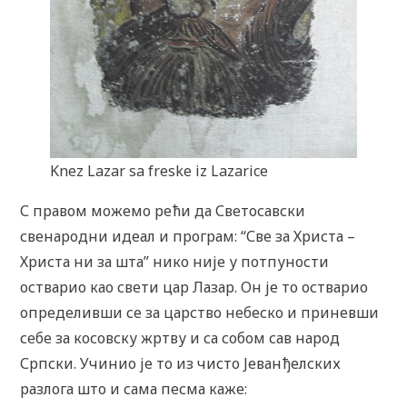
Knez Lazar sa freske iz Lazarice
С правом можемо рећи да Светосавски
свенародни идеал и програм: “Све за Христа –
Христа ни за шта” нико није у потпуности
остварио као свети цар Лазар. Он је то остварио
определивши се за царство небеско и приневши
себе за косовску жртву и са собом сав народ
Српски. Учинио је то из чисто Јеванђелских
разлога што и сама песма каже: