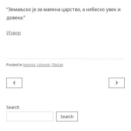
“Земаљско је за малена царство, а небеско увек и
довека.”
Извор
Posted in
Istorija
,
Ličnosti
,
Običaji
Post
navigate_before
navigate_next
navigation
Search
Search