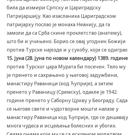
била да измири Српску и Цариградску
Патријаршију. Као изасланика Цариградском
патријарху послао је монаха Неанију, да га
замоли да са Срба скине проклетство (анатему),
што би и учињено. Борио се овај угодник Божији
против Турске најезде и у сукобу, који се одиграо
15. јуна (28. јуна по новом календару) 1389. године
против Турског цара Мурата би посечен. Тело му
је пренето и сахрањено у његовој задужбини,
манастиру Раваници (код Ћуприје), а затим
пренето у Раваницу (Сремску), одакле је 1942.
године пренето у Саборну Цркву у Београду. Сада
се његове свете и чудотворне мошти налазе у
манастиру Раваница код Ћуприје, где се дешавају
многа чудеса и исцељења болесних и убогих.
Свима онима који му се са искреном молитвом