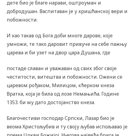
дете био је благе нарави, оштроуман и
добродушан. Васпитаван је у хришћанској вери и
побожности.
И као такав од Бога доби многе дарове, које
умножи, те тако даровит привуче на себе пажњу
царева и би узет на двор цара Душана, где
постаде славан и уважаван од свих због своје
честитости, витештва и побожности. Ожени се
царевом рођаком, Милицом, кћерком кнеза
Вратка, која је била од лозе Немањића. Године
1353. би му дато достојанство кнеза.
Благочестиви господар Српски, Лазар био је
веома Христољубив и ту своју љубав испољавао је
према Цркви Божијој. Његова највећа брига је