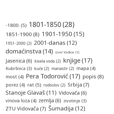
1801-1850
(28)
-1800.
(5)
1901-1950
(15)
1851-1900
(8)
2001-danas
(12)
1951-2000
(2)
domaćinstva
(14)
izvor Vodice
(1)
knjige
(17)
Jasenica
(6)
kisela voda
(2)
mapa
(4)
Kubršnica
(3)
kuće
(2)
manastir
(2)
Pera Todorović
(17)
popis
(8)
most
(4)
Srbija
(7)
rat
(5)
porez
(4)
rodoslov
(2)
Stanoje Glavaš
(11)
Vidovača
(6)
zemlja
(6)
vinova loza
(4)
zivotinje
(3)
Šumadija
(12)
ZTU Vidovača
(7)