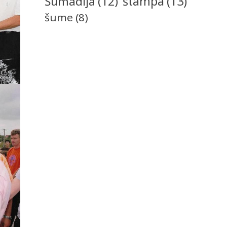
štampa
(13)
Šumadija
(12)
šume
(8)