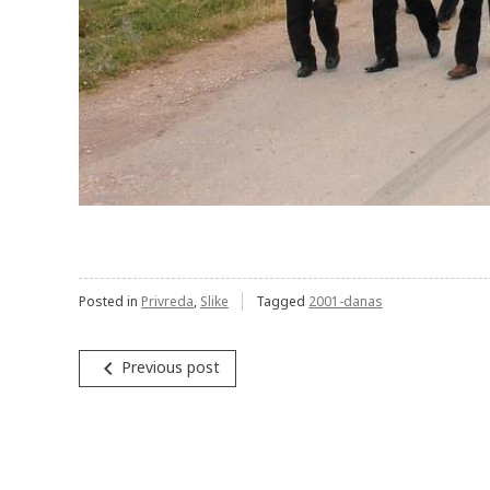
Posted in
Privreda
,
Slike
Tagged
2001-danas
Post
navigate_before
Previous post
navigation