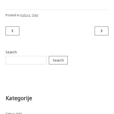
Posted in
Kultura
,
Slike
Post
navigate_before
navigate_next
navigation
Search
Search
Kategorije
Crkva
(10)