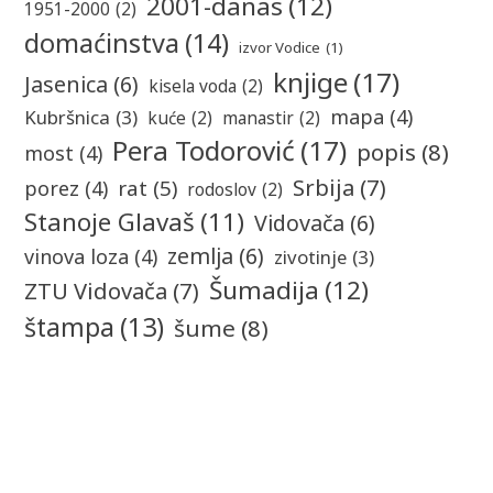
2001-danas
(12)
1951-2000
(2)
domaćinstva
(14)
izvor Vodice
(1)
knjige
(17)
Jasenica
(6)
kisela voda
(2)
mapa
(4)
Kubršnica
(3)
kuće
(2)
manastir
(2)
Pera Todorović
(17)
popis
(8)
most
(4)
Srbija
(7)
rat
(5)
porez
(4)
rodoslov
(2)
Stanoje Glavaš
(11)
Vidovača
(6)
zemlja
(6)
vinova loza
(4)
zivotinje
(3)
Šumadija
(12)
ZTU Vidovača
(7)
štampa
(13)
šume
(8)