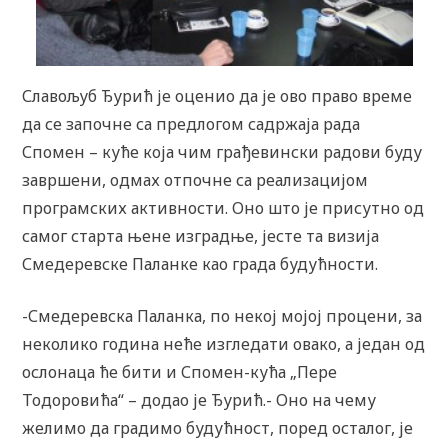
Славољуб Ђурић је оценио да је ово право време
да се започне са предлогом садржаја рада
Спомен – куће која чим грађевински радови буду
завршени, одмах отпочне са реализацијом
програмских активности. Оно што је присутно од
самог старта њене изградње, јесте та визија
Смедеревске Паланке као града будућности.
-Смедеревска Паланка, по некој мојој процени, за
неколико година неће изгледати овако, а један од
ослонаца ће бити и Спомен-кућа „Пере
Тодоровића“ – додао је Ђурић.- Оно на чему
желимо да градимо будућност, поред осталог, је