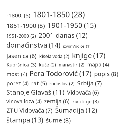
1801-1850
(28)
-1800.
(5)
1901-1950
(15)
1851-1900
(8)
2001-danas
(12)
1951-2000
(2)
domaćinstva
(14)
izvor Vodice
(1)
knjige
(17)
Jasenica
(6)
kisela voda
(2)
mapa
(4)
Kubršnica
(3)
kuće
(2)
manastir
(2)
Pera Todorović
(17)
popis
(8)
most
(4)
Srbija
(7)
rat
(5)
porez
(4)
rodoslov
(2)
Stanoje Glavaš
(11)
Vidovača
(6)
zemlja
(6)
vinova loza
(4)
zivotinje
(3)
Šumadija
(12)
ZTU Vidovača
(7)
štampa
(13)
šume
(8)