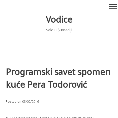
Skip
menu
to
content
Vodice
Selo u Šumadiji
Programski savet spomen
kuće Pera Todorović
Posted on
03/02/2016