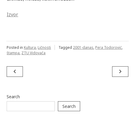
Izvor
Posted in
Kultura
,
Ličnosti
Tagged
2001-danas
,
Pera Todorović
,
štampa
,
ZTU Vidovača
Post
navigate_before
navigate_next
navigation
Search
Search