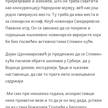
приређивале и изложбе, што не треба схватити
као конкуренцију Народном музеју, већ као још
једно галеријско место. Ту треба да има места и
за сликарски еснаф, Клуб новинара Смедеревске
Паланке итд. Он се заложио да се покрене и
годишњак књижевно-новинарске варијанте који
би био посвећен активностима Спомен-куће.
Дејан Црномарковић је предложио да се Спомен-
кућа писмом обрати школама у Србији, да у
Водице долазе, екскурзије, ђаци и њихови
наставници, да све то прате лепо осмишљени
садржаји.
-Ми смо пре неколико година, искористивши
неке приватне везе и то да је он мој деда, успели
да из стана Божидара Трудића у Београду