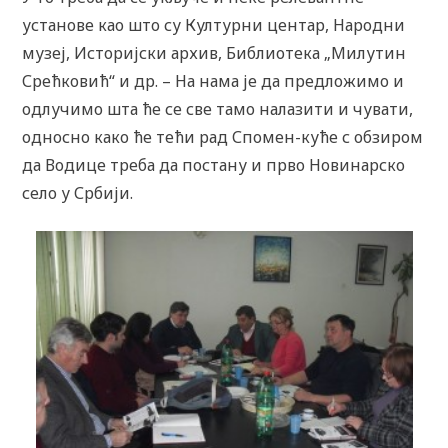
установе као што су Културни центар, Народни
музеј, Историјски архив, Библиотека „Милутин
Срећковић“ и др. – На нама је да предложимо и
одлучимо шта ће се све тамо налазити и чувати,
односно како ће тећи рад Спомен-куће с обзиром
да Водице треба да постану и прво Новинарско
село у Србији.