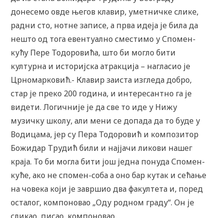
донесемо овде његов клавир, уметничке слике,
радни сто, нотне записе, а прва идеја је била да
нешто од тога евентуално сместимо у Спомен-
кућу Пере Тодоровића, што би могло бити
културна и историјска атракција – нагласио је
Црномарковић.- Клавир заиста изгледа добро,
стар је преко 200 година, и интересантно га је
видети. Логичније је да све то иде у Нижу
музичку школу, али мени се допада да то буде у
Водицама, јер су Пера Тодоровић и композитор
Божидар Трудић били и најјачи ликови нашег
краја. То би могла бити још једна понуда Спомен-
куће, ако не спомен-соба а оно бар кутак и сећање
на човека који је завршио два факултета и, поред
осталог, компоновао „Оду родном граду“. Он је
сликао, писао, компоновао…