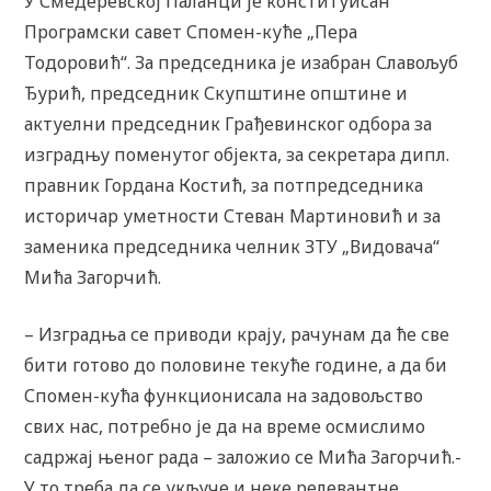
У Смедеревској Паланци је конституисан
Програмски савет Спомен-куће „Пера
Тодоровић“. За председника је изабран Славољуб
Ђурић, председник Скупштине општине и
актуелни председник Грађевинског одбора за
изградњу поменутог објекта, за секретара дипл.
правник Гордана Костић, за потпредседника
историчар уметности Стеван Мартиновић и за
заменика председника челник ЗТУ „Видовача“
Мића Загорчић.
– Изградња се приводи крају, рачунам да ће све
бити готово до половине текуће године, а да би
Спомен-кућа функционисала на задовољство
свих нас, потребно је да на време осмислимо
садржај њеног рада – заложио се Мића Загорчић.-
У то треба да се укључе и неке релевантне