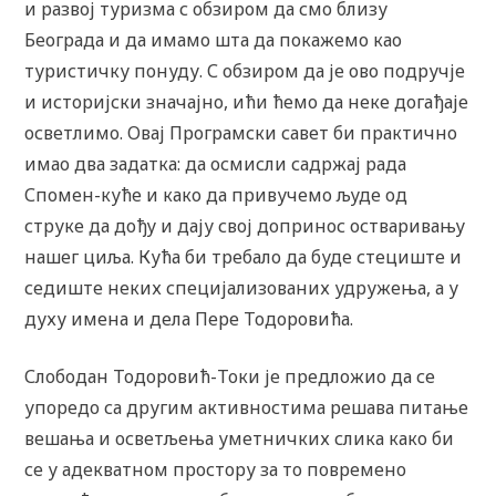
и развој туризма с обзиром да смо близу
Београда и да имамо шта да покажемо као
туристичку понуду. С обзиром да је ово подручје
и историјски значајно, ићи ћемо да неке догађаје
осветлимо. Овај Програмски савет би практично
имао два задатка: да осмисли садржај рада
Спомен-куће и како да привучемо људе од
струке да дођу и дају свој допринос остваривању
нашег циља. Кућа би требало да буде стециште и
седиште неких специјализованих удружења, а у
духу имена и дела Пере Тодоровића.
Слободан Тодоровић-Токи је предложио да се
упоредо са другим активностима решава питање
вешања и осветљења уметничких слика како би
се у адекватном простору за то повремено