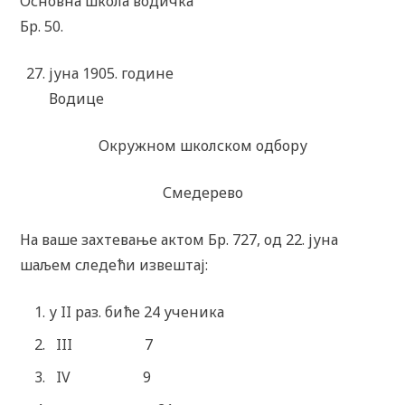
Основна школа водичка
Бр. 50.
јуна 1905. године
Водице
Окружном школском одбору
Смедерево
На ваше захтевање актом Бр. 727, од 22. јуна
шаљем следећи извештај:
у II раз. биће 24 ученика
III 7
IV 9