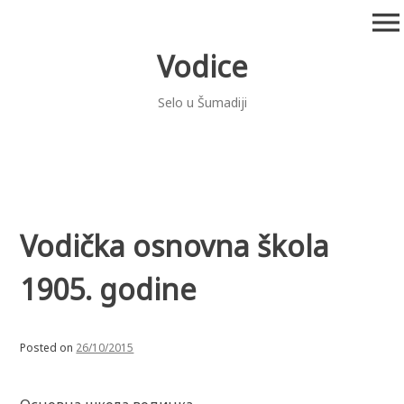
Skip
menu
to
content
Vodice
Selo u Šumadiji
Vodička osnovna škola
1905. godine
Posted on
26/10/2015