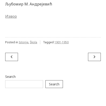
Љубомир М. Андрејевић
Извор
Posted in
Istorija
,
Škola
Tagged
1901-1950
Post
navigate_before
navigate_next
navigation
Search
Search