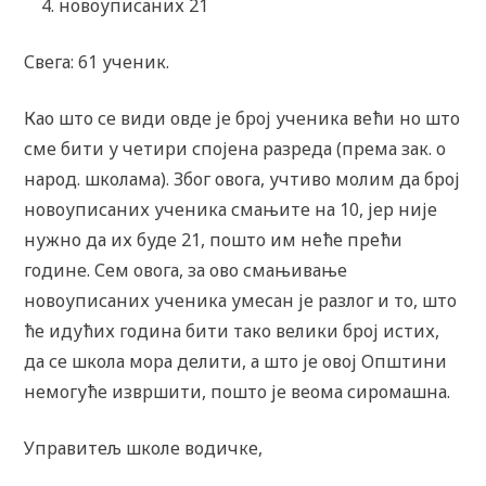
новоуписаних 21
Свега: 61 ученик.
Као што се види овде је број ученика већи но што
сме бити у четири спојена разреда (према зак. о
народ. школама). Због овога, учтиво молим да број
новоуписаних ученика смањите на 10, јер није
нужно да их буде 21, пошто им неће прећи
године. Сем овога, за ово смањивање
новоуписаних ученика умесан је разлог и то, што
ће идућих година бити тако велики број истих,
да се школа мора делити, а што је овој Општини
немогуће извршити, пошто је веома сиромашна.
Управитељ школе водичке,