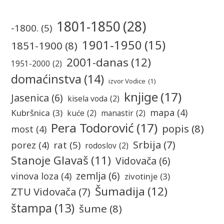
1801-1850
(28)
-1800.
(5)
1901-1950
(15)
1851-1900
(8)
2001-danas
(12)
1951-2000
(2)
domaćinstva
(14)
izvor Vodice
(1)
knjige
(17)
Jasenica
(6)
kisela voda
(2)
mapa
(4)
Kubršnica
(3)
kuće
(2)
manastir
(2)
Pera Todorović
(17)
popis
(8)
most
(4)
Srbija
(7)
rat
(5)
porez
(4)
rodoslov
(2)
Stanoje Glavaš
(11)
Vidovača
(6)
zemlja
(6)
vinova loza
(4)
zivotinje
(3)
Šumadija
(12)
ZTU Vidovača
(7)
štampa
(13)
šume
(8)