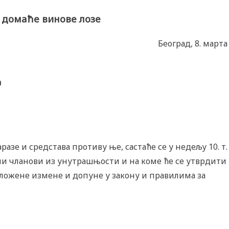
 домаће винове лозе
Београд, 8. марта
а
зе и средстава противу ње, састаће се у недељу 10. т. 
ени чланови из унутрашњости и на коме ће се утврдити
ложене измене и допуне у закону и правилима за