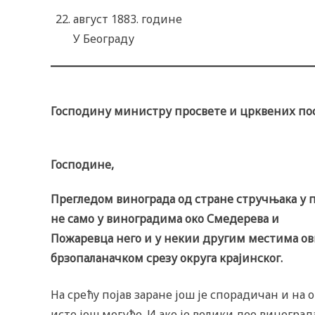
август 1883. године
У Београду
Господину министру просвете и црквених по
Господине,
Прегледом винограда од стране стручњака у 
не само у виноградима око Смедерева и
Пожаревца него и у некии другим местима ових
брзопаланачком срезу округа крајинског.
На срећу појав заране још је спорадичан и н
исте још могуће. И ако је велики део виноград