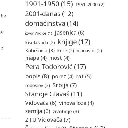
1901-1950
(15)
1951-2000
(2)
2001-danas
(12)
 би
domaćinstva
(14)
Jasenica
(6)
се
izvor Vodice
(1)
knjige
(17)
kisela voda
(2)
не
Kubršnica
(3)
kuće
(2)
manastir
(2)
mapa
(4)
most
(4)
Pera Todorović
(17)
popis
(8)
rat
(5)
porez
(4)
Srbija
(7)
rodoslov
(2)
Stanoje Glavaš
(11)
Vidovača
(6)
vinova loza
(4)
zemlja
(6)
zivotinje
(3)
ZTU Vidovača
(7)