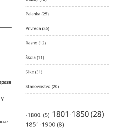
Palanka
(25)
Privreda
(26)
Razno
(12)
Škola
(11)
Slike
(31)
аразе
Stanovništvo
(20)
 у
1801-1850
(28)
-1800.
(5)
вање
1851-1900
(8)