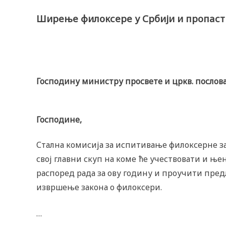
Ширење филоксере у Србији и пропаст
Господину министру просвете и цркв. послов
Господине,
Стална комисија за испитивање филоксерне зара
свој главни скуп на коме ће учествовати и њ
распоред рада за ову годину и проучити пред
извршење закона о филоксери.
…