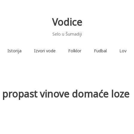
Vodice
Selo u Šumadiji
Istorija
Izvori vode
Folklor
Fudbal
Lov
i i propast vinove domaće loze