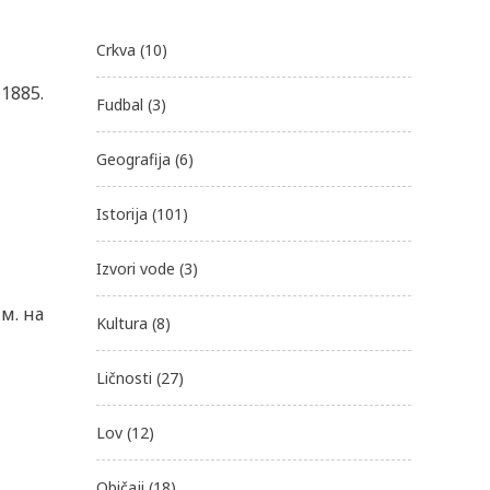
Crkva
(10)
 1885.
Fudbal
(3)
Geografija
(6)
Istorija
(101)
Izvori vode
(3)
м. на
Kultura
(8)
Ličnosti
(27)
Lov
(12)
Običaji
(18)