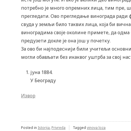
потребно је много опремних лица, тим пре, ш
прегледати. Ово прегледање винограда ради ф
свуда у земљи било таквих лица, која би вична
виноградима своје околине примете, да одма о
предузети докле је она још у почетку.
За ово би најподеснији били учитељи основни
могли обављати без икаквог уштрба за свој н
јуна 1884.
У Београду
Извор
Posted in
Istorija
,
Privreda
Tagged
vinova loza