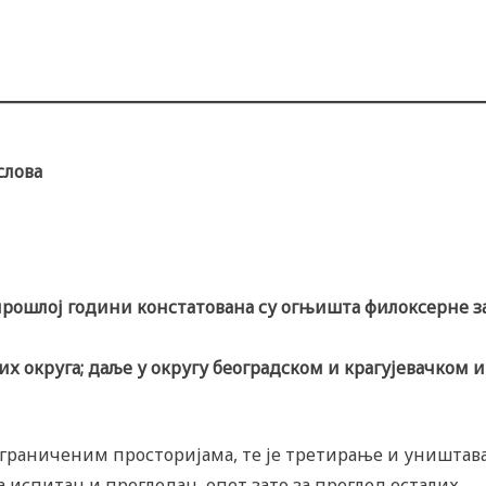
слова
прошлој години констатована су огњишта филоксерне з
 округа; даље у округу београдском и крагујевачком и
а ограниченим просторијама, те је третирање и уништа
а испитан и прегледан, опет зато за преглед осталих