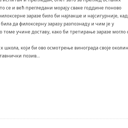
то се и већ прегледани морају сваке годдине поново
илоксерне заразе било би најлакше и најсигурније, кад
 била да филоксерну заразу разпознаду и чим је у
 томе учине доставу, како би третирање заразе могло 
х школа, који би ово осмотрење винограда своје околи
аставнички позив…