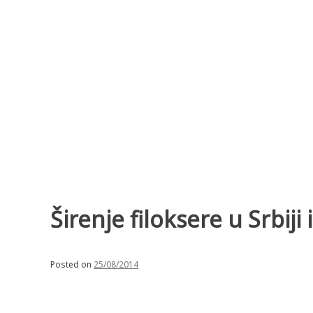
Skip
to
content
Širenje filoksere u Srbij
Posted on
25/08/2014