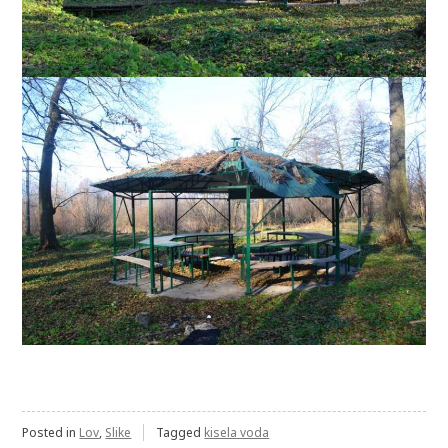
Posted in
Lov
,
Slike
Tagged
kisela voda