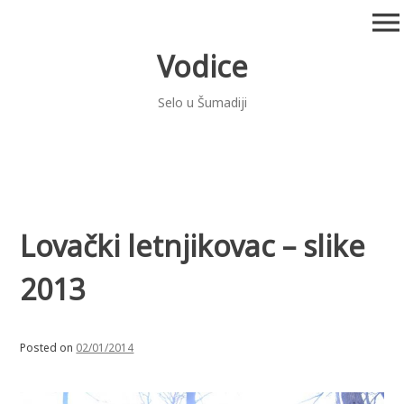
Skip
menu
to
content
Vodice
Selo u Šumadiji
Lovački letnjikovac – slike
2013
Posted on
02/01/2014