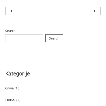
Post
navigate_before
navigate_next
navigation
Search
Search
Kategorije
Crkva
(10)
Fudbal
(3)