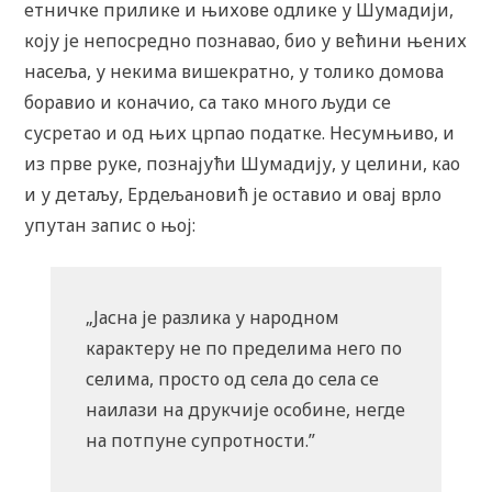
етничке прилике и њихове одлике у Шумадији,
коју је непосредно познавао, био у већини њених
насеља, у некима вишекратно, у толико домова
боравио и коначио, са тако много људи се
сусретао и од њих црпао податке. Несумњиво, и
из прве руке, познајући Шумадију, у целини, као
и у детаљу, Ердељановић је оставио и овај врло
упутан запис о њој:
„Јасна је разлика у народном
карактеру не по пределима него по
селима, просто од села до села се
наилази на друкчије особине, негде
на потпуне супротности.”