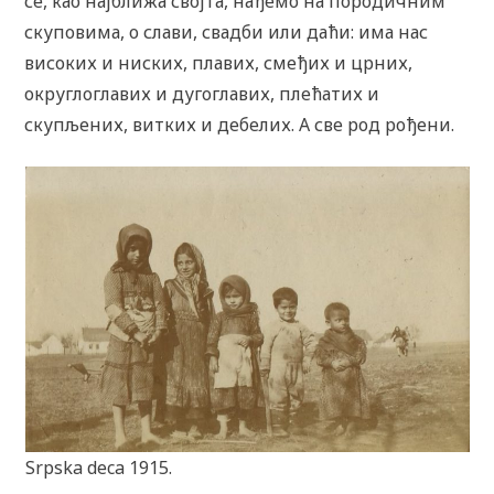
се, као најближа својта, нађемо на породичним
скуповима, о слави, свадби или даћи: има нас
високих и ниских, плавих, смеђих и црних,
округлоглавих и дугоглавих, плећатих и
скупљених, витких и дебелих. А све род рођени.
Srpska deca 1915.