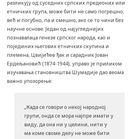
разликују од суседних српских предеоних или
етничких група, може бити не само погрешно,
већ и погубно, па и смешно, ако се то чини без
научне основе. Један од најугледнијих
познавалаца генезе српског народа, као и
појединих његових етничких скупина и
племена, Цвијићев ђак и сарадник Јован
Ердељановић (1874-1944), управо је приликом
изучавања становништва Шумадије дао веома
важно упозорење:
„Када се говори о некој народној
групи, онда се мора најпре имати у
виду, да она ни у целини, нити у
ма коме своме делу не може бити