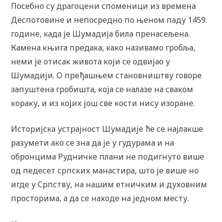
Посебно су драгоцени споменици из времена
Деспотовине и непосредно по њеном паду 1459.
године, када је Шумадија била пренасељена.
Камена књига предака, како називамо гробља,
неми је отисак живота који се одвијао у
Шумадији. О пређашњем становништву говоре
запуштена гробишта, која се налазе на сваком
кораку, и из којих још све кости нису изоране.
Историјска устрајност Шумадије ће се најлакше
разумети ако се зна да је у гудурама и на
обронцима Рудничке плани не подигнуто више
од педесет српских манастира, што је више но
игде у Српству, на нашим етничким и духовним
просторима, а да се находе на једном месту.