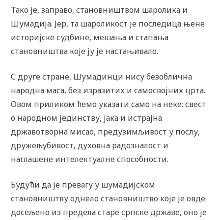
Тако је, заправо, становништвом шаролика и
Шумадија. Јер, та шароликост је последица њене
историјске судбине, мешања и стапања
становништва које ју је настањивало.
С друге стране, Шумадинци нису безоблична
народна маса, без изразитих и самосвојних црта.
Овом приликом ћемо указати само на неке: свест
о народном јединству, јака и истрајна
државотворна мисао, предузимљивост у послу,
дружељубивост, духовна радозналост и
наглашене интелектуалне способности.
Будући да је превагу у шумадијском
становништву однело становништво које је овде
досељено из предела старе српске државе, оно је