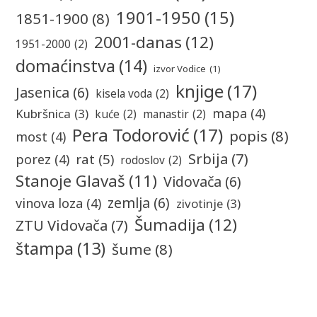
1901-1950
(15)
1851-1900
(8)
2001-danas
(12)
1951-2000
(2)
domaćinstva
(14)
izvor Vodice
(1)
knjige
(17)
Jasenica
(6)
kisela voda
(2)
mapa
(4)
Kubršnica
(3)
kuće
(2)
manastir
(2)
Pera Todorović
(17)
popis
(8)
most
(4)
Srbija
(7)
rat
(5)
porez
(4)
rodoslov
(2)
Stanoje Glavaš
(11)
Vidovača
(6)
zemlja
(6)
vinova loza
(4)
zivotinje
(3)
Šumadija
(12)
ZTU Vidovača
(7)
štampa
(13)
šume
(8)