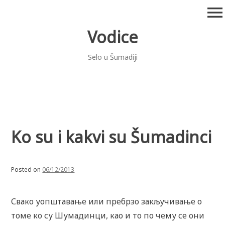
Skip
menu
to
content
Vodice
Selo u Šumadiji
Ko su i kakvi su Šumadinci
Posted on
06/12/2013
Свако уопштавање или пребрзо закључивање о
томе ко су Шумадинци, као и то по чему се они