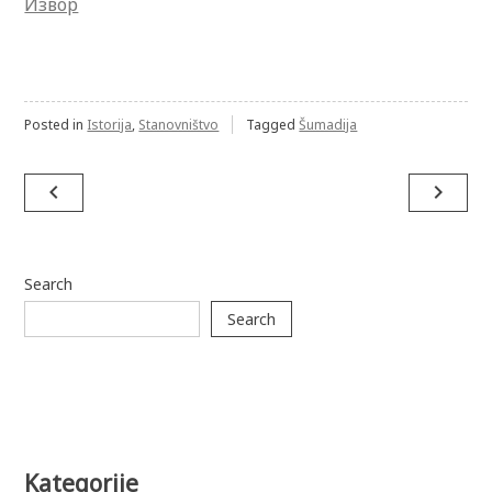
Извор
Posted in
Istorija
,
Stanovništvo
Tagged
Šumadija
Post
navigate_before
navigate_next
navigation
Search
Search
Kategorije