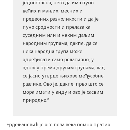
једноставна, него да има пуно
већих и мањих, месних и
предеоних разноликости и да је
пуно сродности и прелаза ка
суседним или и неким даљим
народним групама, дакпе, да се
нека народна група може
одређивати само релативно, у
односу према другим групама, кад
се јасно утврде њихове међусобне
разлике. Ово је, дакпе, прво што се
мора имати у виду и ово је сасвим
природно.”
Ердељановић је око пола века помно пратио