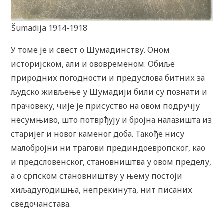
Šumadija 1914-1918
У томе је и свест о Шумадинству. Оном
историјском, али и ововременом. Обиље
природних погодности и предуслова битних за
људско живљење у Шумадији били су познати и
прачовеку, чије је присуство на овом подручју
несумњиво, што потврђују и бројна налазишта из
старијег и новог каменог доба. Такође нису
малобројни ни трагови прединдоевропског, као
и предсловенског, становништва у овом пределу,
а о српском становништву у њему постоји
хиљадугодишња, непрекинута, нит писаних
сведочанстава.