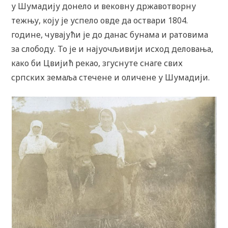
у Шумадију донело и вековну државотворну
тежњу, коју је успело овде да оствари 1804.
године, чувајући је до данас бунама и ратовима
за слободу. То је и најуочљивији исход деловања,
како би Цвијић рекао, згуснуте снаге свих
српских земаља стечене и оличене у Шумадији.