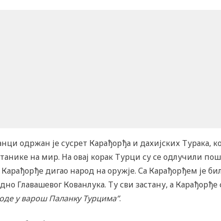
анци одржан је сусрет Карађорђа и дахијских Турака, ко
анике на мир. На овај корак Турци су се одлучили пош
Карађорђе дигао народ на оружје. Са Карађорђем је би
одно Главашевог Кованлука. Ту сви застану, а Карађорђе 
а оде у варош Паланку Турцима”
.