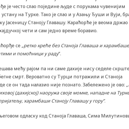
ђе је често слао поједине људе с порукама чувенијим
стану на Турке. Тако је слао и у Азању Ђуши и Вуји, б
ку Јасеницу Станоју Главашу. Караћорће је веома држао
 хајдучкој чети и сам једно време боравио.
аћорђе се
„ретко креће без Станоја Главаша и харамбаш
атими и помоћници у раду
“.
дешава мећу рајом па ни саме дахије нису седеле скршт
збегне смрт. Вероватно су Турци потражили и Станоја
е се он тада налазио није познато. Забележено је ово:
„
овој (дахијској) наоружа своје момке, нападне на Турке
 пријатељу, харамбаши Станоју Главашу у гору”
.
 његовом одласку код Станоја Главаша, Сима Милутинов