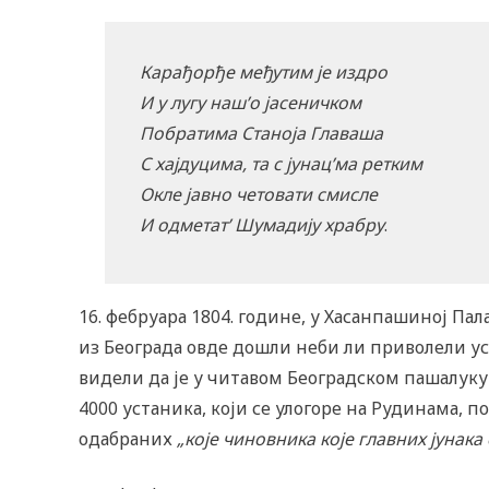
Карађорђе међутим је издро
И у лугу наш’о јасеничком
Побратима Станоја Главаша
С хајдуцима, та с јунац’ма ретким
Окле јавно четовати смисле
И одметат’ Шумадију храбру
.
16. фебруара 1804. године, у Хасанпашиној Пал
из Београда овде дошли неби ли приволели уст
видели да је у читавом Београдском пашалуку 
4000 устаника, који се улогоре на Рудинама, п
одабраних
„које чиновника које главних јунак