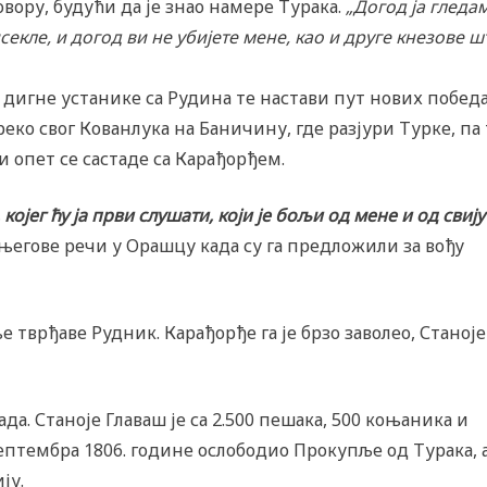
вору, будући да је знао намере Турака.
„Догод ја гледа
секле, и догод ви не убијете мене, као и друге кнезове ш
 дигне устанике са Рудина те настави пут нових победа
еко свог Кованлука на Баничину, где разјури Турке, па 
опет се састаде са Карађорђем.
ојег ћу ја први слушати, који је бољи од мене и од свију
 његове речи у Орашцу када су га предложили за вођу
ње тврђаве Рудник. Карађорђе га је брзо заволео, Станоје 
да. Станоје Главаш је са 2.500 пешака, 500 коњаника и
тембра 1806. године ослободио Прокупље од Турака, а
ју.