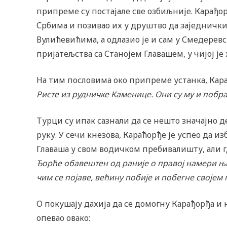
припреме су постајале све озбиљније. Карађор
Србима и позивао их у друштво да заједнички у
Вулићевићима, а одлазио је и сам у Смедеревс
пријатељства са Станојем Главашем, у чијој је
На тим пословима око припреме устанка, Кар
Ристе из рудничке Каменице. Они су му и побр
Турци су ипак сазнали да се нешто значајно 
руку. У сечи кнезова, Караћорђе је успео да и
Главаша у свом водичком пребивалишту, али гд
Ђорће обавештен од раније о правој намери њих
чим се појаве, већину побије и побегне својем
О покушају дахија да се домогну Карађорђа и
опевао овако: