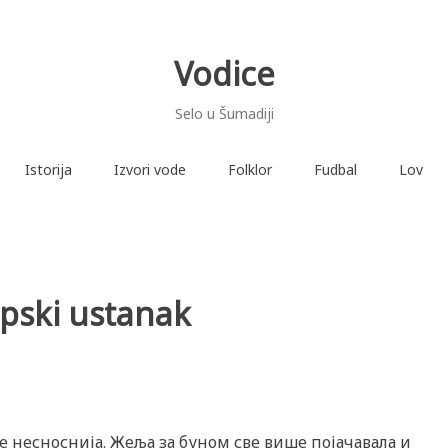
Vodice
Selo u Šumadiji
Istorija
Izvori vode
Folklor
Fudbal
Lov
rpski ustanak
ве несноснија. Жеља за буном све више појачавала и