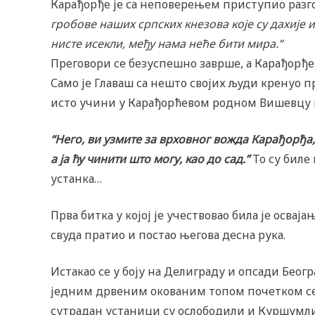
Карађорђе је са неповерењем приступио разго
гробове наших српских кнезова које су дахије и
нисте исекли, међу нама неће бити мира.”
Преговори се безуспешно заврше, а Карађорђе
Само је Главаш са нешто својих људи кренуо пр
исто учини у Карађорћевом родном Вишевцу и 
“Него, ви узмите за врховног вожда Карађорђа, к
а ја ћу чинити што могу, као до сад.”
То су биле
устанка…
Прва битка у којој је учествовао била је осваја
свуда пратио и постао његова десна рука.
Истакао се у боју на Делиграду и опсади Београ
једним дрвеним окованим топом почетком сеп
сутрадан устаници су ослободили и Куршумли