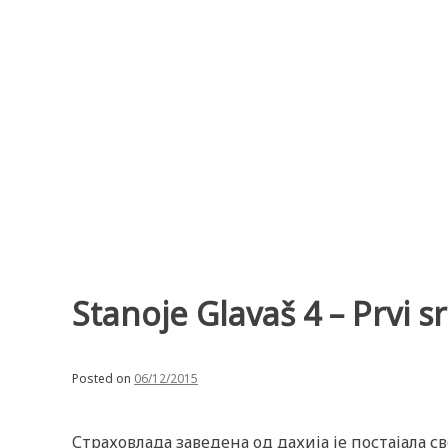
Skip
to
content
Stanoje Glavaš 4 – Prvi s
Posted on
06/12/2015
Страховлада заведена од дахија је постајала с