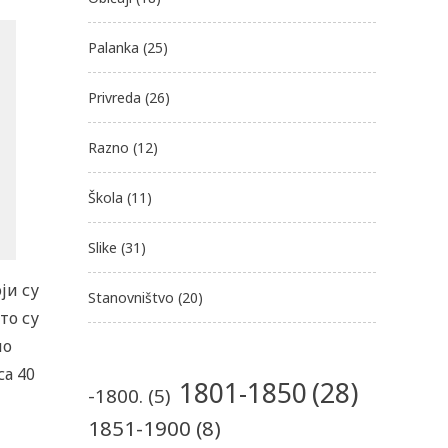
Palanka
(25)
Privreda
(26)
Razno
(12)
Škola
(11)
Slike
(31)
ји су
Stanovništvo
(20)
то су
ло
са 40
1801-1850
(28)
-1800.
(5)
1851-1900
(8)