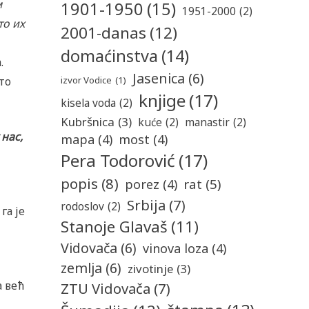
м
1901-1950
(15)
1951-2000
(2)
то их
2001-danas
(12)
domaćinstva
(14)
.
Jasenica
(6)
то
izvor Vodice
(1)
knjige
(17)
kisela voda
(2)
Kubršnica
(3)
kuće
(2)
manastir
(2)
 нас,
mapa
(4)
most
(4)
Pera Todorović
(17)
popis
(8)
rat
(5)
porez
(4)
Srbija
(7)
rodoslov
(2)
га је
Stanoje Glavaš
(11)
Vidovača
(6)
vinova loza
(4)
zemlja
(6)
zivotinje
(3)
 већ
ZTU Vidovača
(7)