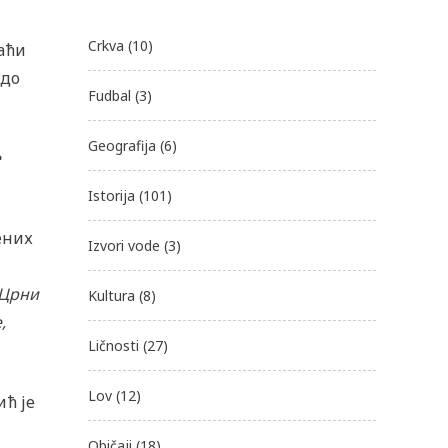
Crkva
(10)
раћи
 до
Fudbal
(3)
Geografija
(6)
е
Istorija
(101)
ених
Izvori vode
(3)
Црни
Kultura
(8)
,
Ličnosti
(27)
Lov
(12)
ић је
Običaji
(18)